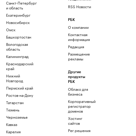
Санкт-Петербург
RSS Новости
и область
Екатеринбург
РБК
Новосибирск
О компании
Омск
Контактная
Башкортостан
информация
Вологодская
Редакция
область
Размещение
Калининград
рекламы
Краснодарский
край
Другие
Нижний
продукты
Новгород
РБК
Пермский край
Облако для
бизнеса
Ростов-на-Дону
Корпоративный
Татарстан
регистратор
Тюмень
доменов
Черноземье
Хостинг
сайтов
Кавказ
Рег.решения
Карелия