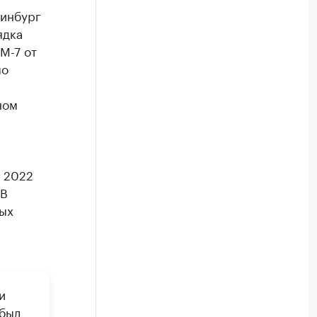
ринбург
ядка
М-7 от
по
ном
я 2022
 В
ных
и
 был