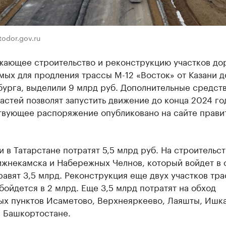
todor.gov.ru
жающее строительство и реконструкцию участков дор
ых для продления трассы М-12 «Восток» от Казани д
урга, выделили 9 млрд руб. Дополнительные средств
астей позволят запустить движение до конца 2024 го
твующее распоряжение опубликовано на сайте прави
и в Татарстане потратят 5,5 млрд руб. На строительс
ижнекамска и Набережных Челнов, который войдет в 
равят 3,5 млрд. Реконструкция еще двух участков тр
бойдется в 2 млрд. Еще 3,5 млрд потратят на обход
ых пунктов Исаметово, Верхнеяркеево, Лаяшты, Ишк
в Башкортостане.