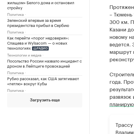
жильцом» Белого дома и остановил
Протяжен
стройку
– Тюмень 
Политика
Зеленский впервые за время
300 км. П
президентства прибыл в Сербию
Казани д
Политика
новому на
Как перейти «порог недоверия»:
Слащева и Wylsacom — о новых
ведется.
технологиях
РАДИО
маршрут п
Технологии и медиа
реконстр
Посольство России назвало инцидент с
дроном в Лейпциге провокацией
Политика
Строитель
Рубио рассказал, как США затягивают
года. Про
«петлю» вокруг Кубы
результат
Политика
развязок 
Загрузить еще
планирую
Трассу
Владими