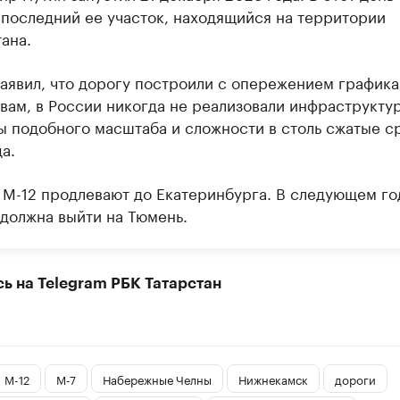
 последний ее участок, находящийся на территории
ана.
заявил, что дорогу построили с опережением графика
овам, в России никогда не реализовали инфраструкту
ы подобного масштаба и сложности в столь сжатые с
да.
 М-12 продлевают до Екатеринбурга. В следующем го
 должна выйти на Тюмень.
ь на Telegram РБК Татарстан
М-12
М-7
Набережные Челны
Нижнекамск
дороги