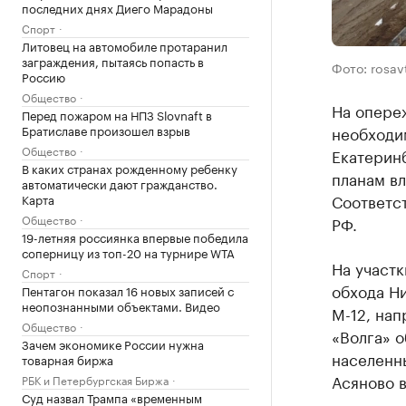
последних днях Диего Марадоны
Спорт
Литовец на автомобиле протаранил
заграждения, пытаясь попасть в
Фото: rosav
Россию
Общество
На опере
Перед пожаром на НПЗ Slovnaft в
Братиславе произошел взрыв
необходим
Общество
Екатеринб
В каких странах рожденному ребенку
планам вл
автоматически дают гражданство.
Соответс
Карта
Общество
РФ.
19-летняя россиянка впервые победила
соперницу из топ-20 на турнире WTA
На участк
Спорт
обхода Н
Пентагон показал 16 новых записей с
неопознанными объектами. Видео
М-12, нап
Общество
«Волга» о
Зачем экономике России нужна
населенн
товарная биржа
Асяново 
РБК и Петербургская Биржа
Суд назвал Трампа «временным