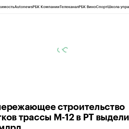
жимость
Autonews
РБК Компании
Телеканал
РБК Вино
Спорт
Школа упра
ипто
РБК Бизнес-среда
Дискуссионный клуб
Исследования
Кредитные 
рагентов
Политика
Экономика
Бизнес
Технологии и медиа
Финансы
Рын
пережающее строительство
тков трассы М-12 в РТ выдел
 млрд