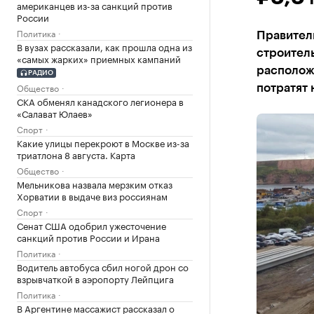
американцев из-за санкций против
России
Политика
Правител
В вузах рассказали, как прошла одна из
строитель
«самых жарких» приемных кампаний
расположе
РАДИО
Общество
потратят
СКА обменял канадского легионера в
«Салават Юлаев»
Спорт
Какие улицы перекроют в Москве из-за
триатлона 8 августа. Карта
Общество
Мельникова назвала мерзким отказ
Хорватии в выдаче виз россиянам
Спорт
Сенат США одобрил ужесточение
санкций против России и Ирана
Политика
Водитель автобуса сбил ногой дрон со
взрывчаткой в аэропорту Лейпцига
Политика
В Аргентине массажист рассказал о