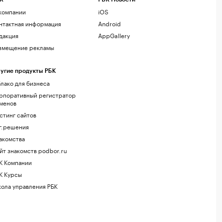
компании
iOS
нтактная информация
Android
дакция
AppGallery
змещение рекламы
угие продукты РБК
лако для бизнеса
рпоративный регистратор
менов
стинг сайтов
г.решения
акомства
йт знакомств podbor.ru
К Компании
К Курсы
ола управления РБК