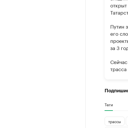
открыт
Татарст
Путин 
его сл
проект
за 3 го
Сейчас
трасса
Подпишис
Теги
трассы