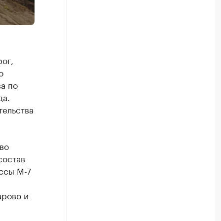
ог,
о
а по
да.
тельства
тво
состав
ассы М-7
арово и