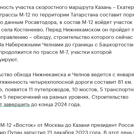
ность участка скоростного маршрута Казань – Екате
трассы М-12 по территории Татарстана составит пор
о данным Росавтодора, в состав М-12 войдет участок 
о села Костенеево. Перед Нижнекамском он пройдет 
правлению – обходу, строительство которого сейчас
 За Набережными Челнами до границы с Башкортоста
родолжится по трассе М-7, участки которой
уируют.
ство обхода Нижнекамска и Челнов ведется с январ
тяженность четырехполосной дороги составит 81 км.
е, появятся 11 путепроводов, 10 мостов, 5 транспорт
и 5 пересечений на разных уровнях. Строительство
т завершить
до конца 2024 года.
 М-12 «Восток» от Москвы до Казани президент Росси
р Путин запустил 21 декабря 2023 года. В этот день