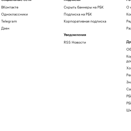
ВКонтакте
Скрыть баннеры на РБК
О 
Одноклассники
Подписка на РБК
Ко
Telegram
Корпоративная подписка
Ре
Дзен
Ра
Уведомления
RSS Новости
Др
Об
Ко
до
Хо
Ре
Зн
Са
РБ
РБ
Шк