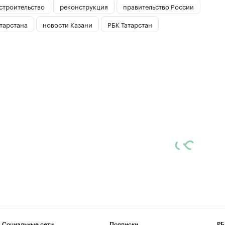
строительство
реконструкция
правительство России
тарстана
новости Казани
РБК Татарстан
Социальные сети
Подписки
РБ