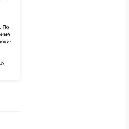
. По
рные
роки:
ду