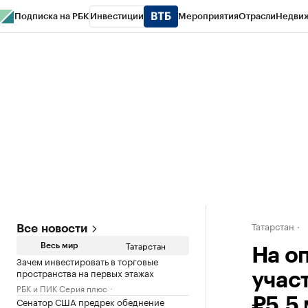
Подписка на РБК
Инвестиции
Мероприятия
Отрасли
Недви
РБК Life
Тренды
Визионеры
Национальные проекты
Город
Стиль
Кр
Спецпроекты СПб
Конференции СПб
Спецпроекты
Проверка конт
Татарстан
Все новости
Татарстан
Весь мир
На о
Зачем инвестировать в торговые
пространства на первых этажах
учас
РБК и ПИК Серия плюс
Сенатор США предрек обеднение
₽5,5