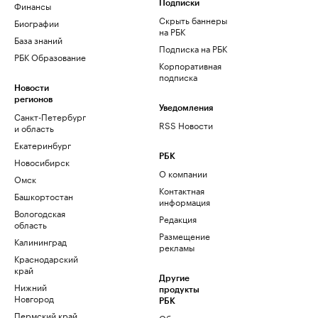
Финансы
Подписки
Скрыть баннеры
Биографии
на РБК
База знаний
Подписка на РБК
РБК Образование
Корпоративная
подписка
Новости
регионов
Уведомления
Санкт-Петербург
RSS Новости
и область
Екатеринбург
РБК
Новосибирск
О компании
Омск
Контактная
Башкортостан
информация
Вологодская
Редакция
область
Размещение
Калининград
рекламы
Краснодарский
край
Другие
Нижний
продукты
Новгород
РБК
Пермский край
Облако для