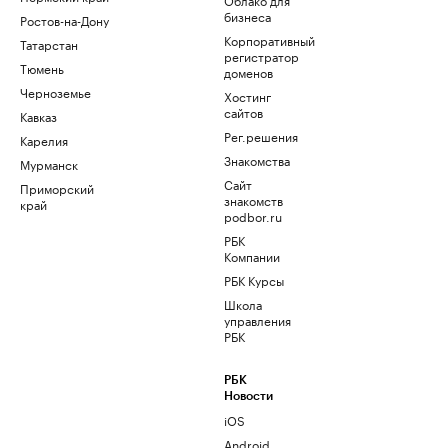
бизнеса
Ростов-на-Дону
Корпоративный
Татарстан
регистратор
Тюмень
доменов
Черноземье
Хостинг
сайтов
Кавказ
Рег.решения
Карелия
Знакомства
Мурманск
Сайт
Приморский
знакомств
край
podbor.ru
РБК
Компании
РБК Курсы
Школа
управления
РБК
РБК
Новости
iOS
Android