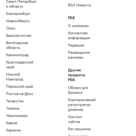
Санкт-Петербург
RSS Новости
и область
Екатеринбург
РБК
Новосибирск
О компании
Омск
Контактная
Башкортостан
информация
Вологодская
Редакция
область
Размещение
Калининград
рекламы
Краснодарский
край
Другие
Нижний
продукты
Новгород
РБК
Пермский край
Облако для
бизнеса
Ростов-на-Дону
Корпоративный
Татарстан
регистратор
Тюмень
доменов
Черноземье
Хостинг
сайтов
Кавказ
Рег.решения
Карелия
Знакомства