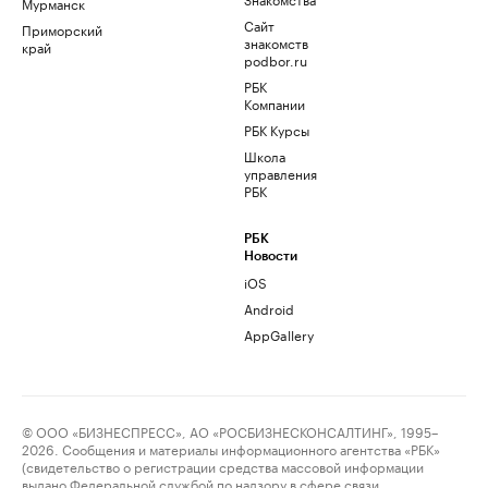
Мурманск
Сайт
Приморский
знакомств
край
podbor.ru
РБК
Компании
РБК Курсы
Школа
управления
РБК
РБК
Новости
iOS
Android
AppGallery
© ООО «БИЗНЕСПРЕСС», АО «РОСБИЗНЕСКОНСАЛТИНГ», 1995–
2026. Сообщения и материалы информационного агентства «РБК»
(свидетельство о регистрации средства массовой информации
выдано Федеральной службой по надзору в сфере связи,