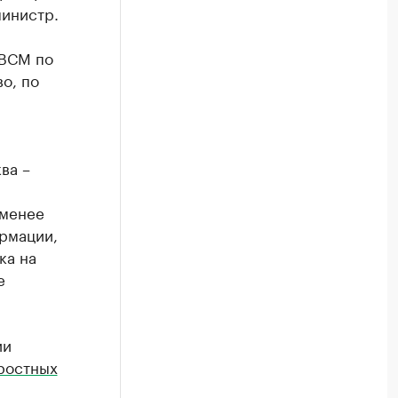
министр.
 ВСМ по
о, по
ва –
 менее
ормации,
ка на
е
ии
ростных