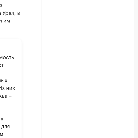
з
 Урал, в
угим
имость
кт
ных
Из них
ква –
ых
для
ам