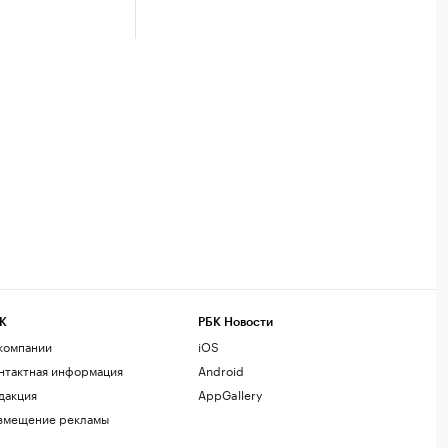
К
РБК Новости
компании
iOS
нтактная информация
Android
дакция
AppGallery
змещение рекламы