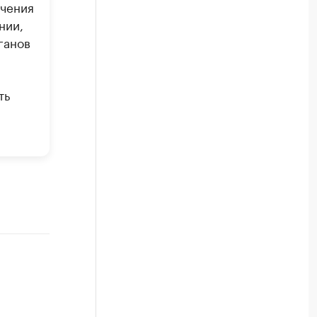
ючения
нии,
ганов
ть