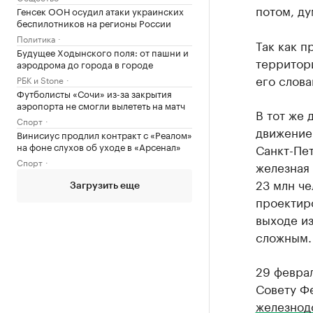
потом, ду
Генсек ООН осудил атаки украинских
беспилотников на регионы России
Политика
Так как п
Будущее Ходынского поля: от пашни и
территори
аэродрома до города в городе
его слова
РБК и Stone
Футболисты «Сочи» из-за закрытия
аэропорта не смогли вылететь на матч
В тот же 
Спорт
движение
Винисиус продлил контракт с «Реалом»
на фоне слухов об уходе в «Арсенал»
Санкт-Пет
Спорт
железная 
23 млн че
Загрузить еще
проектир
выходе из
сложным.
29 февра
Совету Ф
железнод