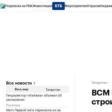
Подписка на РБК
Инвестиции
Мероприятия
Отрасли
Недви
РБК Life
Тренды
Визионеры
Национальные проекты
Город
Стиль
Кр
Спецпроекты СПб
Конференции СПб
Спецпроекты
Проверка конт
Татарстан
Все новости
Татарстан
Весь мир
ВСМ 
Гендиректор «ИжАвиа» объявил об
увольнении
стро
Политика
Матч Первой лиги перенесли из-за