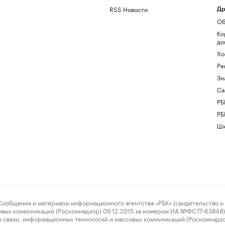
RSS Новости
Др
Об
Ко
до
Хо
Ре
Зн
Са
РБ
РБ
Шк
ения и материалы информационного агентства «РБК» (свидетельство о 
овых коммуникаций (Роскомнадзор) 09.12.2015 за номером ИА №ФС77-63848) 
 связи, информационных технологий и массовых коммуникаций (Роскомнадз