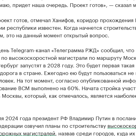
маю, придет наша очередь. Проект готов», — сказал 
роект готов, отмечал Ханифов, коридор прохождения
и республики известен. Когда начнется строительств
м, это на данный момент открытый вопрос.
день Telegram-канал «Телеграмма РЖД» сообщил, что
 по высокоскоростной магистрали по маршруту Моск
ербург запустят в 2028 году. Это будет первая такая
дорога в стране. Ежегодно ею будут пользоваться не
ловек. На тот момент, согласно опубликованной инф
ование ВСМ выполнено на 60%. Начата стройка участ
 Москвы, который, как отмечалось, является наиболе
ля 2024 года президент РФ Владимир Путин в послан
едерации озвучил планы по строительству
высокоско
орожных магистралей
, назвав среди городов, куда их