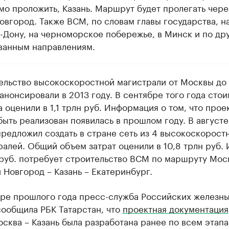
о проложить, Казань. Маршрут будет пролегать чере
вгород. Также ВСМ, по словам главы государства, на
-Дону, на черноморское побережье, в Минск и по др
ванным направлениям.
ельство высокоскоростной магистрали от Москвы до
анонсировали в 2013 году. В сентябре того года сто
 оценили в 1,1 трлн руб. Информация о том, что прое
быть реализован появилась в прошлом году. В августе
предложил создать в стране сеть из 4 высокоскорост
алей. Общий объем затрат оценили в 10,8 трлн руб. 
 руб. потребует строительство ВСМ по маршруту Мос
 Новгород – Казань – Екатеринбург.
бре прошлого года пресс-служба Российских железн
сообщила РБК Татарстан, что
проектная документация
сква – Казань была разработана ранее по всем этап