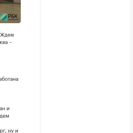
 Ждем
ква –
аботана
ан и
Ждем
г, ну и