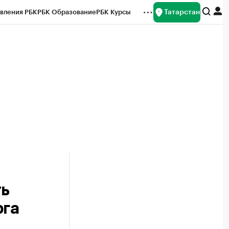
Татарстан
вления РБК
РБК Образование
РБК Курсы
рейтинги
Франшизы
Газета
ок наличной валюты
ть
рга