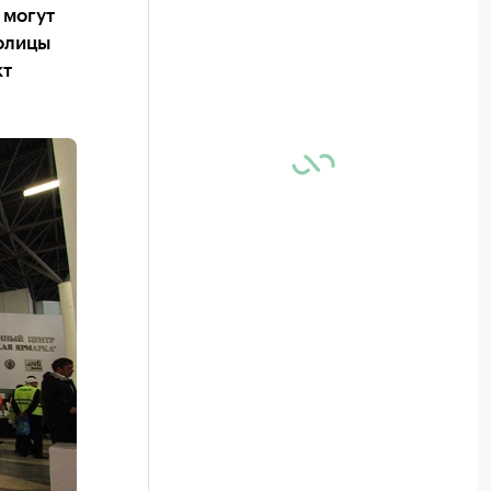
 могут
олицы
кт