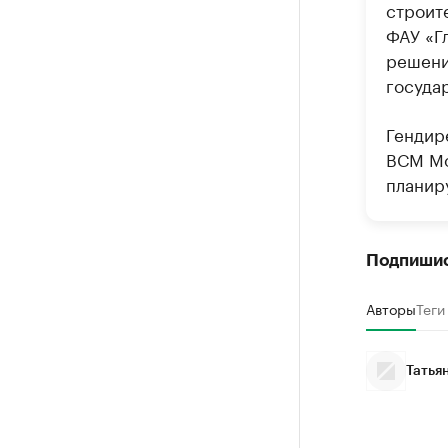
строит
ФАУ «Г
решени
госуда
Гендир
ВСМ Мо
планиру
Подпиши
Авторы
Теги
Татья