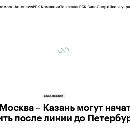
жимость
Autonews
РБК Компании
Телеканал
РБК Вино
Спорт
Школа упра
ипто
РБК Бизнес-среда
Дискуссионный клуб
Исследования
Кредитные 
рагентов
Политика
Экономика
Бизнес
Технологии и медиа
Финансы
Рын
ЭКСКЛЮЗИВ
Москва – Казань могут нача
ить после линии до Петербу