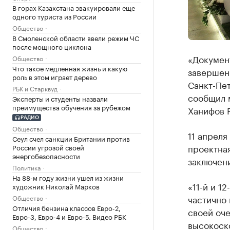
В горах Казахстана эвакуировали еще
одного туриста из России
Общество
В Смоленской области ввели режим ЧС
после мощного циклона
«Докумен
Общество
Что такое медленная жизнь и какую
завершен
роль в этом играет дерево
Санкт-Пет
РБК и Старквуд
сообщил 
Эксперты и студенты назвали
преимущества обучения за рубежом
Ханифов Р
РАДИО
Общество
11 апреля
Сеул счел санкции Британии против
проектна
России угрозой своей
энергобезопасности
заключен
Политика
На 88-м году жизни ушел из жизни
«11-й и 1
художник Николай Марков
частично
Общество
Отличия бензина классов Евро-2,
своей оч
Евро-3, Евро-4 и Евро-5. Видео РБК
высокоско
Общество