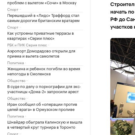
проблем с вылетом «Сочи» в Москву
Строител
Спорт
начать по
Перешедший в «Лидс» Траффорд стал
самым дорогим британским вратарем
РФ до Сан
Спорт
участков 
Как устроены приватные террасы в
квартирах «Серии плюс»
РБК и ПИК Серия плюс
Аэропорт Домодедово открыли для
приема и вылета самолетов
Политика
Женщина и ребенок погибли во время
непогоды в Смоленске
Общество
В суде по делу о порнографии для экс-
участницы «Дома-2» запросили арест
Общество
Иран сообщил об «операции против
целей врага» в Ормузском проливе
Политика
Шнайдер обыграла Калинскую и вышла
в четвертый круг турнира в Торонто
Спорт