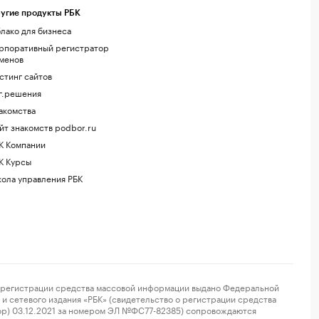
угие продукты РБК
лако для бизнеса
рпоративный регистратор
менов
стинг сайтов
г.решения
акомства
йт знакомств podbor.ru
К Компании
К Курсы
ола управления РБК
регистрации средства массовой информации выдано Федеральной
и сетевого издания «РБК» (свидетельство о регистрации средства
ор) 03.12.2021 за номером ЭЛ №ФС77-82385) сопровождаются