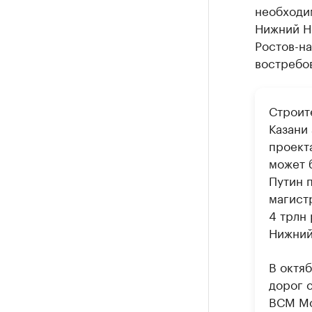
необходим
Нижний Но
Ростов-на
востребо
Строит
Казани 
проекта
может 
Путин 
магистр
4 трлн
Нижний
В октя
дорог 
ВСМ Мо