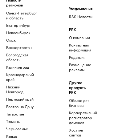
Новости
регионов
Уведомления
Санкт-Петербург
RSS Новости
и область
Екатеринбург
РБК
Новосибирск
О компании
Омск
Контактная
Башкортостан
информация
Вологодская
Редакция
область
Размещение
Калининград
рекламы
Краснодарский
край
Другие
Нижний
продукты
Новгород
РБК
Пермский край
Облако для
бизнеса
Ростов-на-Дону
Корпоративный
Татарстан
регистратор
Тюмень
доменов
Черноземье
Хостинг
сайтов
Кавказ