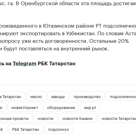
ыс. га. В Оренбургской области эта площадь достигае
роизведенного в Ютазинском районе РТ подсолнечно
нируют экспортировать в Узбекистан. По словам Аст
 вопросу уже есть договоренности. Остальные 20%
 будут поставляться на внутренний рынок.
сь на
Telegram
РБК Татарстан
 Татарстан
масло
заводы
производство
подсолнечно
и
инвестпроект
оборудование
аир рт
онные проекты
новости
новости Казани
новости Татарста
БК
РБК Татарстан
подсолнух