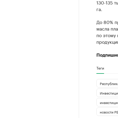
130-135 т
га.
До 80% п
масла пла
по этому
продукции
Подпиши
Теги
Республика
Инвестици
инвестици
новости Р