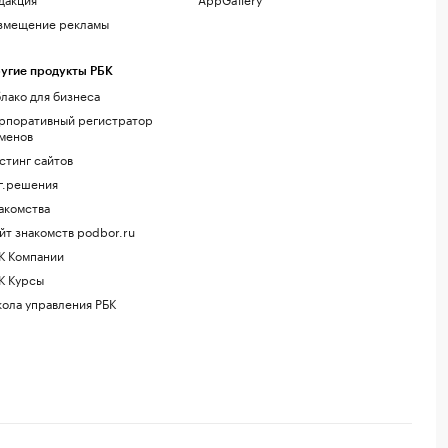
змещение рекламы
угие продукты РБК
лако для бизнеса
рпоративный регистратор
менов
стинг сайтов
г.решения
акомства
йт знакомств podbor.ru
К Компании
К Курсы
ола управления РБК