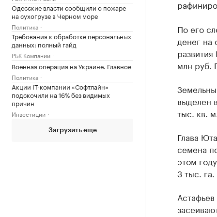
рафиниро
Одесские власти сообщили о пожаре
на сухогрузе в Черном море
Политика
По его сл
Требования к обработке персональных
денег на 
данных: полный гайд
развития 
РБК Компании
млн руб. 
Военная операция на Украине. Главное
Политика
Акции IT-компании «Софтлайн»
Земельны
подскочили на 16% без видимых
выделен 
причин
тыс. кв. м
Инвестиции
Загрузить еще
Глава Юта
семена п
этом год
3 тыс. га.
Астафьев 
засеивают