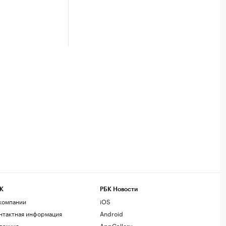
К
РБК Новости
компании
iOS
нтактная информация
Android
дакция
AppGallery