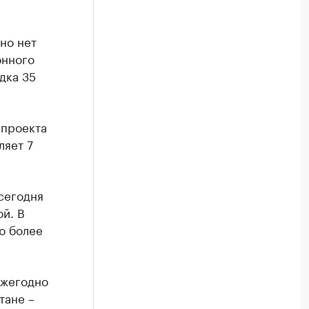
 но нет
онного
дка 35
 проекта
ляет 7
сегодня
й. В
ю более
ежегодно
тане –