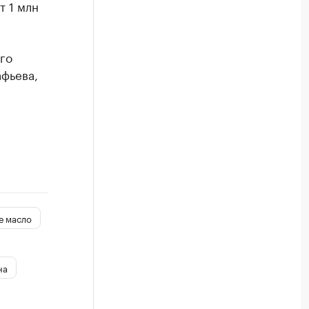
т 1 млн
го
афьева,
е масло
на