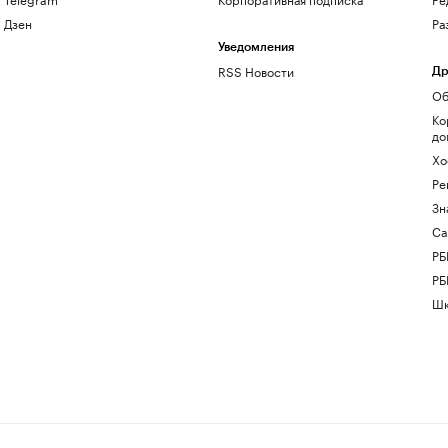
Дзен
Ра
Уведомления
RSS Новости
Др
Об
Ко
до
Хо
Ре
Зн
Са
РБ
РБ
Шк