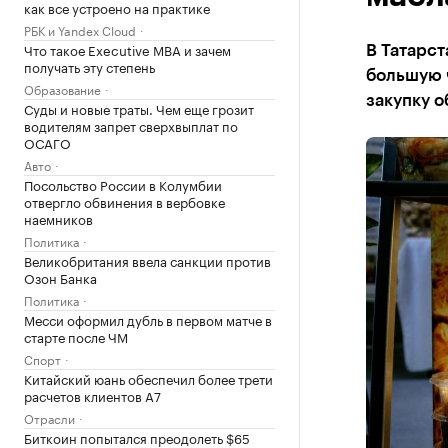
как все устроено на практике
РБК и Yandex Cloud
Что такое Executive MBA и зачем
В Татарст
получать эту степень
большую ч
Образование
закупку о
Суды и новые траты. Чем еще грозит
водителям запрет сверхвыплат по
ОСАГО
Авто
Посольство России в Колумбии
отвергло обвинения в вербовке
наемников
Политика
Великобритания ввела санкции против
Озон Банка
Политика
Месси оформил дубль в первом матче в
старте после ЧМ
Спорт
Китайский юань обеспечил более трети
расчетов клиентов А7
Отрасли
Биткоин попытался преодолеть $65