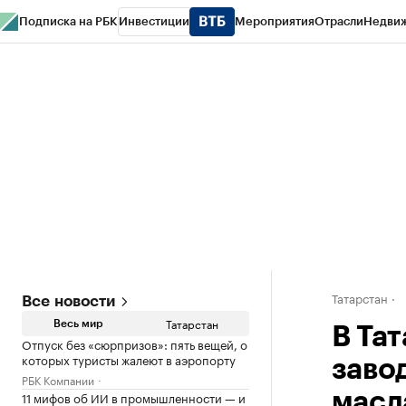
Подписка на РБК
Инвестиции
Мероприятия
Отрасли
Недви
РБК Life
Тренды
Визионеры
Национальные проекты
Город
Стиль
Кр
Спецпроекты СПб
Конференции СПб
Спецпроекты
Проверка конт
Татарстан
Все новости
Татарстан
Весь мир
В Та
Отпуск без «сюрпризов»: пять вещей, о
которых туристы жалеют в аэропорту
заво
РБК Компании
11 мифов об ИИ в промышленности — и
масл