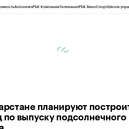
жимость
Autonews
РБК Компании
Телеканал
РБК Вино
Спорт
Школа упра
ипто
РБК Бизнес-среда
Дискуссионный клуб
Исследования
Кредитные 
рагентов
Политика
Экономика
Бизнес
Технологии и медиа
Финансы
Рын
тарстане планируют построи
д по выпуску подсолнечного
а