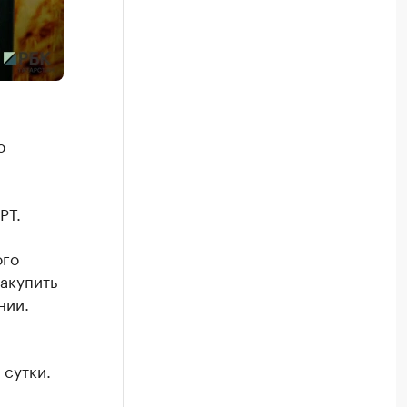
о
РТ.
ого
акупить
нии.
 сутки.