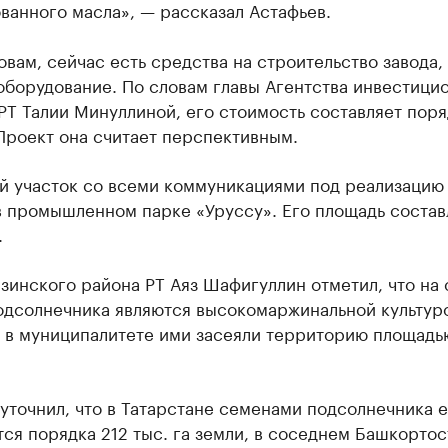
ванного масла», — рассказал Астафьев.
овам, сейчас есть средства на строительство завода,
оборудование. По словам главы Агентства инвестици
РТ Талии Минуллиной, его стоимость составляет поря
Проект она считает перспективным.
й участок со всеми коммуникациями под реализацию
в промышленном парке «Уруссу». Его площадь состав
.
зинского района РТ Аяз Шафигуллин отметил, что на 
одсолнечника являются высокомаржинальной культуро
у в муниципалитете ими засеяли территорию площадь
уточнил, что в Татарстане семенами подсолнечника 
ся порядка 212 тыс. га земли, в соседнем Башкортос