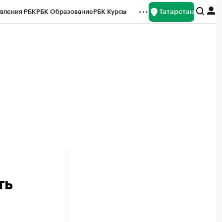
Татарстан
вления РБК
РБК Образование
РБК Курсы
рейтинги
Франшизы
Газета
ок наличной валюты
ть