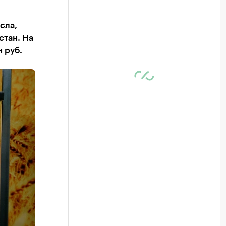
сла,
стан. На
 руб.