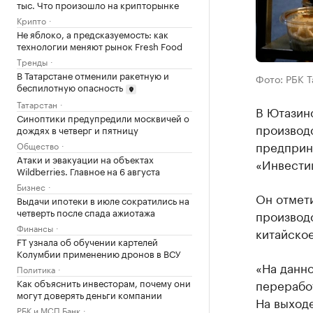
тыс. Что произошло на крипторынке
Крипто
Не яблоко, а предсказуемость: как
технологии меняют рынок Fresh Food
Тренды
В Татарстане отменили ракетную и
Фото: РБК 
беспилотную опасность
Татарстан
В Ютазинс
Синоптики предупредили москвичей о
производс
дождях в четверг и пятницу
предприн
Общество
Атаки и эвакуации на объектах
«Инвестиц
Wildberries. Главное на 6 августа
Бизнес
Он отмет
Выдачи ипотеки в июле сократились на
четверть после спада ажиотажа
производс
Финансы
китайское
FT узнала об обучении картелей
Колумбии применению дронов в ВСУ
«На данн
Политика
Как объяснить инвесторам, почему они
переработ
могут доверять деньги компании
На выходе
РБК и МСП Банк