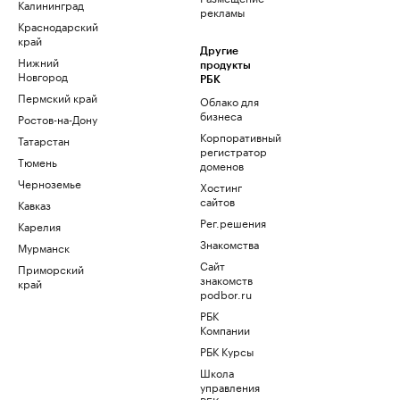
Калининград
рекламы
Краснодарский
край
Другие
Нижний
продукты
Новгород
РБК
Пермский край
Облако для
бизнеса
Ростов-на-Дону
Корпоративный
Татарстан
регистратор
Тюмень
доменов
Черноземье
Хостинг
сайтов
Кавказ
Рег.решения
Карелия
Знакомства
Мурманск
Сайт
Приморский
знакомств
край
podbor.ru
РБК
Компании
РБК Курсы
Школа
управления