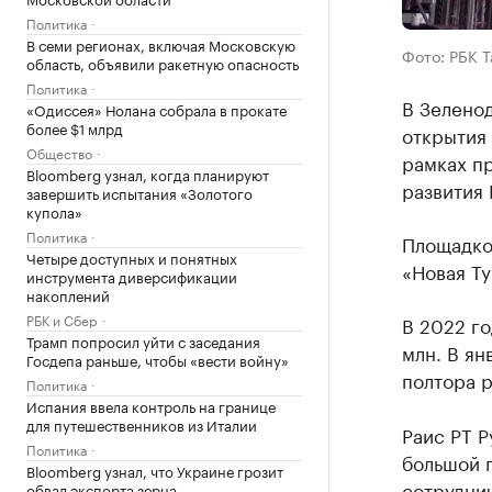
Политика
В семи регионах, включая Московскую
Фото: РБК 
область, объявили ракетную опасность
Политика
В Зелено
«Одиссея» Нолана собрала в прокате
более $1 млрд
открытия 
Общество
рамках п
Bloomberg узнал, когда планируют
развития 
завершить испытания «Золотого
купола»
Политика
Площадкой
Четыре доступных и понятных
«Новая Ту
инструмента диверсификации
накоплений
РБК и Сбер
В 2022 го
Трамп попросил уйти с заседания
млн. В ян
Госдепа раньше, чтобы «вести войну»
полтора р
Политика
Испания ввела контроль на границе
для путешественников из Италии
Раис РТ Р
Политика
большой 
Bloomberg узнал, что Украине грозит
сотруднич
обвал экспорта зерна