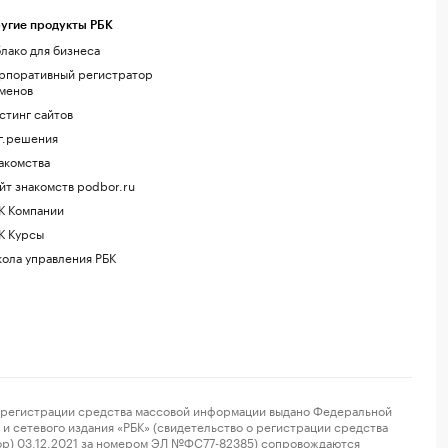
угие продукты РБК
лако для бизнеса
рпоративный регистратор
менов
стинг сайтов
г.решения
акомства
йт знакомств podbor.ru
К Компании
К Курсы
ола управления РБК
регистрации средства массовой информации выдано Федеральной
и сетевого издания «РБК» (свидетельство о регистрации средства
ор) 03.12.2021 за номером ЭЛ №ФС77-82385) сопровождаются