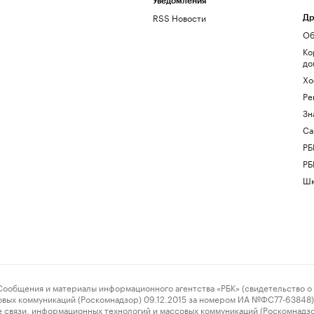
Уведомления
RSS Новости
Др
Об
Ко
до
Хо
Ре
Зн
Са
РБ
РБ
Шк
ения и материалы информационного агентства «РБК» (свидетельство о 
овых коммуникаций (Роскомнадзор) 09.12.2015 за номером ИА №ФС77-63848) 
 связи, информационных технологий и массовых коммуникаций (Роскомнадз