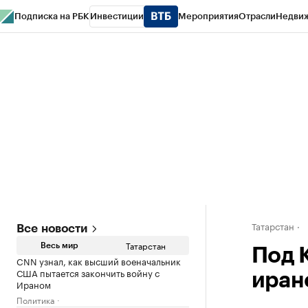
Подписка на РБК
Инвестиции
Мероприятия
Отрасли
Недви
РБК Life
Тренды
Визионеры
Национальные проекты
Город
Стиль
Кр
Спецпроекты СПб
Конференции СПб
Спецпроекты
Проверка конт
Татарстан
Все новости
Татарстан
Весь мир
Под 
CNN узнал, как высший военачальник
США пытается закончить войну с
иран
Ираном
Политика