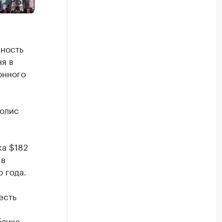
ность
я в
онного
полис
ка $182
 в
 года.
есть
блика