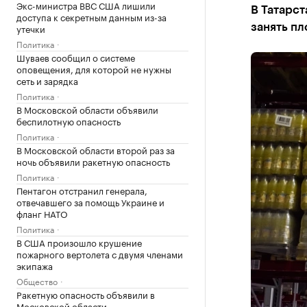
Экс-министра ВВС США лишили
В Татарст
доступа к секретным данным из-за
утечки
занять пл
Политика
Шуваев сообщил о системе
оповещения, для которой не нужны
сеть и зарядка
Политика
В Московской области объявили
беспилотную опасность
Политика
В Московской области второй раз за
ночь объявили ракетную опасность
Политика
Пентагон отстранил генерала,
отвечавшего за помощь Украине и
фланг НАТО
Политика
В США произошло крушение
пожарного вертолета с двумя членами
экипажа
Общество
Ракетную опасность объявили в
Московской области