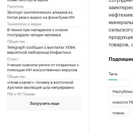
заинтерес
Политика
Экспорт синтетических алмазов из
нефтехим
Китая резко вырос на фоне бума ИИ
минераль
Технологии и медиа
сельского
В Чехии при нападении с ножом
пострадали четыре человека
продукци
Общество
товаров, 
Telegraph сообщил о выплатах УЕФА
вероятной любовнице Инфантино
Спорт
Подпиши
Ученые оценили риски от созданных с
помощью ИИ искусственных вирусов
Теги
Общество
«Ноев ковчег»: почему в восточной
Арктике эволюция шла непрерывно
Республика
РБК и УК Первая
новости Р
Загрузить еще
планы