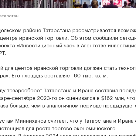
Татарстан
дольском районе Татарстана рассматривается возмож
центра иранской торговли. Об этом сообщили сегодн
роекта «Инвестиционный час» в Агентстве инвестици
РТ.
 для центра иранской торговли должен стать техно
ра». Его площадь составляет 60 тыс. кв. м.
ду товарооборот Татарстана и Ирана составил поряд
варе-сентябре 2023-го он оценивался в $162 млн, что
аза больше, чем в аналогичном периоде предыдущего
устам Минниханов считает, что у Татарстана и Ирана 
потенциал для роста торгово-экономического
ества. В феврале 2024 года он рассказал, что респу