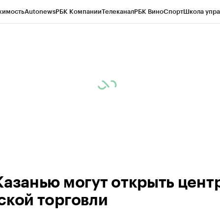
жимость
Autonews
РБК Компании
Телеканал
РБК Вино
Спорт
Школа упра
ипто
РБК Бизнес-среда
Дискуссионный клуб
Исследования
Кредитные 
рагентов
Политика
Экономика
Бизнес
Технологии и медиа
Финансы
Рын
Казанью могут открыть цент
ской торговли