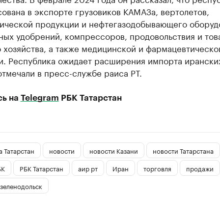
ована в экспорте грузовиков КАМАЗа, вертолетов,
ической продукции и нефтегазодобывающего оборуд
ных удобрений, компрессоров, продовольствия и тов
 хозяйства, а также медицинской и фармацевтическо
и. Республика ожидает расширения импорта ирански
отмечали в пресс-службе раиса РТ.
сь на
Telegram
РБК Татарстан
 Татарстан
новости
новости Казани
новости Татарстана
БК
РБК Татарстан
аир рт
Иран
торговля
продажи
зеленодольск