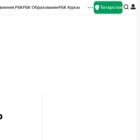
Татарстан
вления РБК
РБК Образование
РБК Курсы
рейтинги
Франшизы
Газета
ок наличной валюты
р