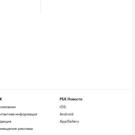
К
РБК Новости
компании
iOS
нтактная информация
Android
дакция
AppGallery
змещение рекламы