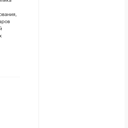
ования,
аров
й
х