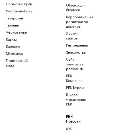
Пермский край
Облако для
бизнеса
Ростов-на-Дону
Корпоративный
Татарстан
регистратор
Тюмень
доменов
Черноземье
Хостинг
сайтов
Кавказ
Рег.решения
Карелия
Знакомства
Мурманск
Сайт
Приморский
знакомств
край
podbor.ru
РБК
Компании
РБК Курсы
Школа
управления
РБК
РБК
Новости
iOS