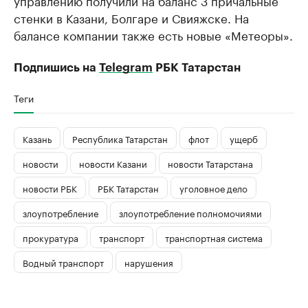
управлению получили на баланс 3 причальные
стенки в Казани, Болгаре и Свияжске. На
балансе компании также есть новые «Метеоры».
Подпишись на
Telegram
РБК Татарстан
Теги
Казань
Республика Татарстан
флот
ущерб
новости
новости Казани
новости Татарстана
новости РБК
РБК Татарстан
уголовное дело
злоупотребление
злоупотребление полномочиями
прокуратура
транспорт
транспортная система
Водный транспорт
нарушения