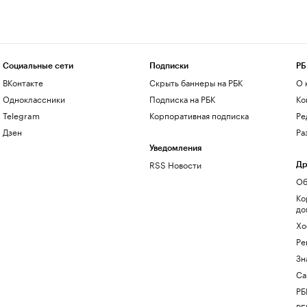
Социальные сети
Подписки
РБ
ВКонтакте
Скрыть баннеры на РБК
О 
Одноклассники
Подписка на РБК
Ко
Telegram
Корпоративная подписка
Ре
Дзен
Ра
Уведомления
RSS Новости
Др
Об
Ко
до
Хо
Ре
Зн
Са
РБ
РБ