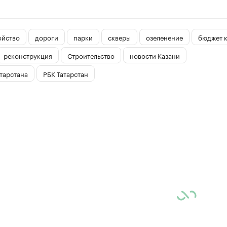
ойство
дороги
парки
скверы
озеленение
бюджет 
реконструкция
Строительство
новости Казани
тарстана
РБК Татарстан