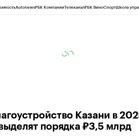
жимость
Autonews
РБК Компании
Телеканал
РБК Вино
Спорт
Школа упра
ипто
РБК Бизнес-среда
Дискуссионный клуб
Исследования
Кредитные 
рагентов
Политика
Экономика
Бизнес
Технологии и медиа
Финансы
Рын
лагоустройство Казани в 202
 выделят порядка ₽3,5 млрд