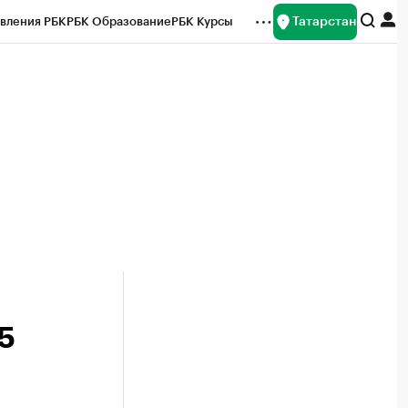
Татарстан
вления РБК
РБК Образование
РБК Курсы
рейтинги
Франшизы
Газета
ок наличной валюты
5