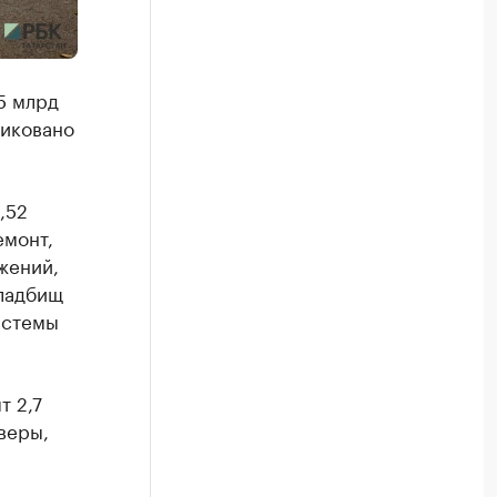
5 млрд
ликовано
,52
емонт,
жений,
кладбищ
истемы
т 2,7
кверы,