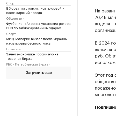
Спорт
В Хорватии столкнулись грузовой и
На развит
пассажирский поезда
76,48 млн
Общество
выделят 
Футболист «Акрона» установил рекорд
РПЛ по заблокированным ударам
организа
Спорт
МИД Болгарии вызвал посла Украины
В 2024 го
из-за взрыва беспилотника
включая 
Политика
Зачем экономике России нужна
руб. Об э
товарная биржа
исполкома
РБК и Петербургская Биржа
Загрузить еще
Этот год 
обществе
посажено 
многолет
Подпиши