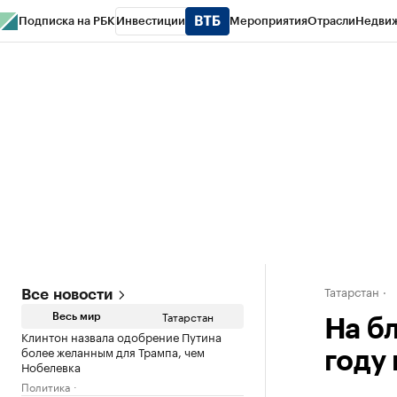
Подписка на РБК
Инвестиции
Мероприятия
Отрасли
Недви
РБК Life
Тренды
Визионеры
Национальные проекты
Город
Стиль
Кр
Спецпроекты СПб
Конференции СПб
Спецпроекты
Проверка конт
Татарстан
Все новости
Татарстан
Весь мир
На б
Клинтон назвала одобрение Путина
более желанным для Трампа, чем
году
Нобелевка
Политика