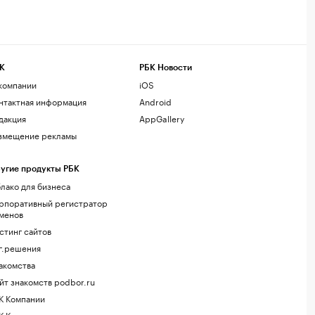
К
РБК Новости
компании
iOS
нтактная информация
Android
дакция
AppGallery
змещение рекламы
угие продукты РБК
лако для бизнеса
рпоративный регистратор
менов
стинг сайтов
г.решения
акомства
йт знакомств podbor.ru
К Компании
К Курсы