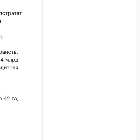
потратят
а
я.
ранств,
,4 млрд
одителя
 42 га,