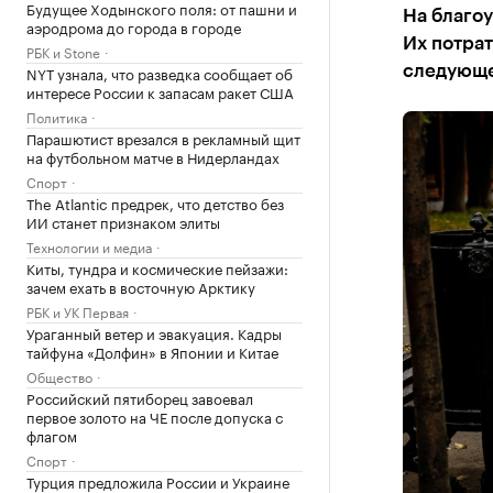
Будущее Ходынского поля: от пашни и
На благоу
аэродрома до города в городе
Их потрат
РБК и Stone
NYT узнала, что разведка сообщает об
следующе
интересе России к запасам ракет США
Политика
Парашютист врезался в рекламный щит
на футбольном матче в Нидерландах
Спорт
The Atlantic предрек, что детство без
ИИ станет признаком элиты
Технологии и медиа
Киты, тундра и космические пейзажи:
зачем ехать в восточную Арктику
РБК и УК Первая
Ураганный ветер и эвакуация. Кадры
тайфуна «Долфин» в Японии и Китае
Общество
Российский пятиборец завоевал
первое золото на ЧЕ после допуска с
флагом
Спорт
Турция предложила России и Украине