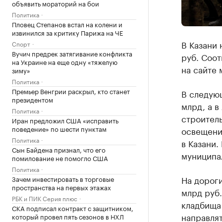
объявить мораторий на бои
Политика
Пловец Степанов встал на колени и
извинился за критику Парижа на ЧЕ
В Казани 
Спорт
Вучич предрек затягивание конфликта
руб. Соо
на Украине на еще одну «тяжелую
на сайте 
зиму»
Политика
Премьер Венгрии раскрыл, кто станет
В следующ
президентом
млрд, а в
Политика
строител
Иран предложил США «исправить
поведение» по шести пунктам
освещения
Политика
в Казани.
Сын Байдена признал, что его
муниципа
помилование не помогло США
Политика
На дороги
Зачем инвестировать в торговые
пространства на первых этажах
млрд руб.
РБК и ПИК Серия плюс
кладбища 
СКА подписал контракт с защитником,
направлят
который провел пять сезонов в НХЛ