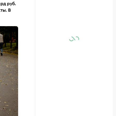
лрд руб.
ты. В