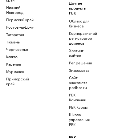
Другие
Нижний
продукты
Новгород
РБК
Пермский край
Облако для
бизнеса
Ростов-на-Дону
Корпоративный
Татарстан
регистратор
Тюмень
доменов
Черноземье
Хостинг
сайтов
Кавказ
Рег.решения
Карелия
Знакомства
Мурманск
Сайт
Приморский
знакомств
край
podbor.ru
РБК
Компании
РБК Курсы
Школа
управления
РБК
РБК