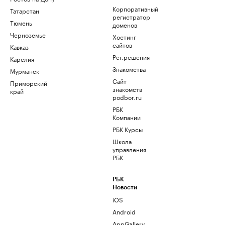
Корпоративный
Татарстан
регистратор
Тюмень
доменов
Черноземье
Хостинг
сайтов
Кавказ
Рег.решения
Карелия
Знакомства
Мурманск
Сайт
Приморский
знакомств
край
podbor.ru
РБК
Компании
РБК Курсы
Школа
управления
РБК
РБК
Новости
iOS
Android
AppGallery