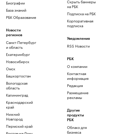
Скрыть баннеры
Биографии
на РБК
База знаний
Подписка на РБК
РБК Образование
Корпоративная
подписка
Новости
регионов
Уведомления
Санкт-Петербург
RSS Новости
и область
Екатеринбург
РБК
Новосибирск
О компании
Омск
Контактная
Башкортостан
информация
Вологодская
Редакция
область
Размещение
Калининград
рекламы
Краснодарский
край
Другие
Нижний
продукты
Новгород
РБК
Пермский край
Облако для
бизнеса
Ростов-на-Дону