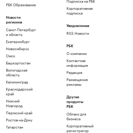
Подписка на РБК
РБК Образование
Корпоративная
подписка
Новости
регионов
Уведомления
Санкт-Петербург
RSS Новости
и область
Екатеринбург
РБК
Новосибирск
О компании
Омск
Контактная
Башкортостан
информация
Вологодская
Редакция
область
Размещение
Калининград
рекламы
Краснодарский
край
Другие
Нижний
продукты
Новгород
РБК
Пермский край
Облако для
бизнеса
Ростов-на-Дону
Корпоративный
Татарстан
регистратор