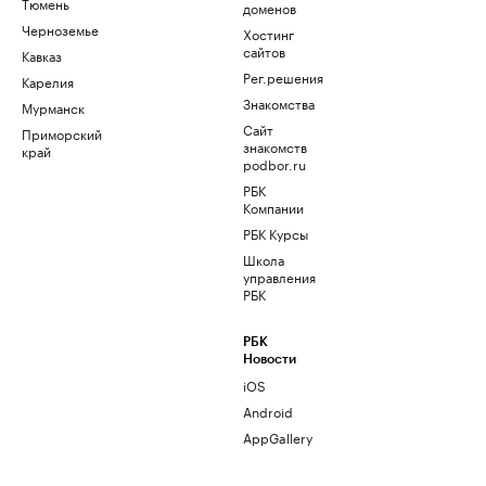
Тюмень
доменов
Черноземье
Хостинг
сайтов
Кавказ
Рег.решения
Карелия
Знакомства
Мурманск
Сайт
Приморский
знакомств
край
podbor.ru
РБК
Компании
РБК Курсы
Школа
управления
РБК
РБК
Новости
iOS
Android
AppGallery