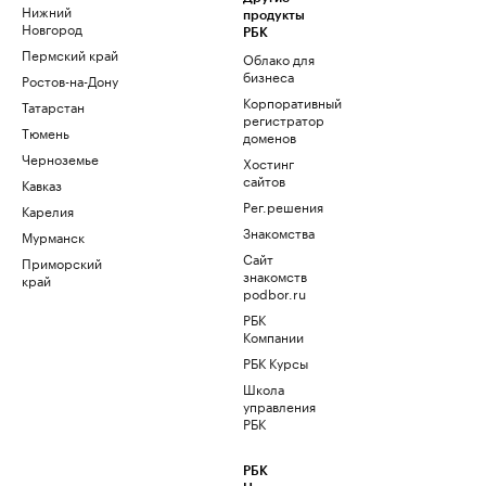
Нижний
продукты
Новгород
РБК
Пермский край
Облако для
бизнеса
Ростов-на-Дону
Корпоративный
Татарстан
регистратор
Тюмень
доменов
Черноземье
Хостинг
сайтов
Кавказ
Рег.решения
Карелия
Знакомства
Мурманск
Сайт
Приморский
знакомств
край
podbor.ru
РБК
Компании
РБК Курсы
Школа
управления
РБК
РБК