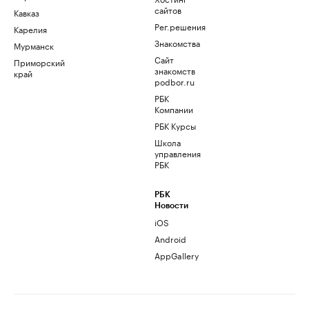
сайтов
Кавказ
Рег.решения
Карелия
Знакомства
Мурманск
Сайт
Приморский
знакомств
край
podbor.ru
РБК
Компании
РБК Курсы
Школа
управления
РБК
РБК
Новости
iOS
Android
AppGallery