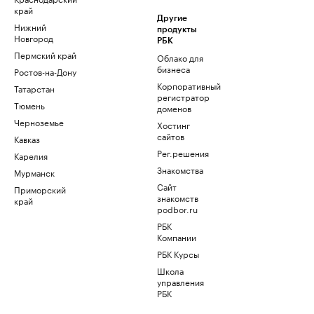
край
Другие
Нижний
продукты
Новгород
РБК
Пермский край
Облако для
бизнеса
Ростов-на-Дону
Корпоративный
Татарстан
регистратор
Тюмень
доменов
Черноземье
Хостинг
сайтов
Кавказ
Рег.решения
Карелия
Знакомства
Мурманск
Сайт
Приморский
знакомств
край
podbor.ru
РБК
Компании
РБК Курсы
Школа
управления
РБК