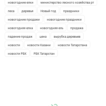
новогодние елки
министерство лесного хозяйства рт
леса
деревья
Новый год
праздники
новогодние продажи
новогодние праздники
новогодняя елка
новогодняя ель
продажа
падение продаж
цена
вырубка деревьев
новости
новости Казани
новости Татарстана
новости РБК
РБК Татарстан