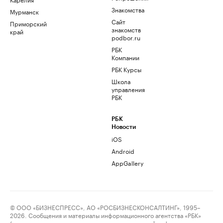
Знакомства
Мурманск
Сайт
Приморский
знакомств
край
podbor.ru
РБК
Компании
РБК Курсы
Школа
управления
РБК
РБК
Новости
iOS
Android
AppGallery
© ООО «БИЗНЕСПРЕСС», АО «РОСБИЗНЕСКОНСАЛТИНГ», 1995–
2026. Сообщения и материалы информационного агентства «РБК»
(свидетельство о регистрации средства массовой информации