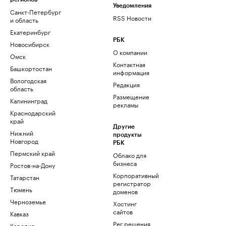
Уведомления
Санкт-Петербург
RSS Новости
и область
Екатеринбург
РБК
Новосибирск
О компании
Омск
Контактная
Башкортостан
информация
Вологодская
Редакция
область
Размещение
Калининград
рекламы
Краснодарский
край
Другие
Нижний
продукты
Новгород
РБК
Пермский край
Облако для
бизнеса
Ростов-на-Дону
Корпоративный
Татарстан
регистратор
Тюмень
доменов
Черноземье
Хостинг
сайтов
Кавказ
Рег.решения
Карелия