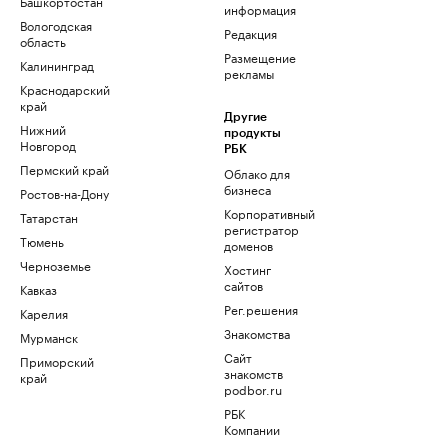
Башкортостан
информация
Вологодская
Редакция
область
Размещение
Калининград
рекламы
Краснодарский
край
Другие
Нижний
продукты
Новгород
РБК
Пермский край
Облако для
бизнеса
Ростов-на-Дону
Корпоративный
Татарстан
регистратор
Тюмень
доменов
Черноземье
Хостинг
сайтов
Кавказ
Рег.решения
Карелия
Знакомства
Мурманск
Сайт
Приморский
знакомств
край
podbor.ru
РБК
Компании