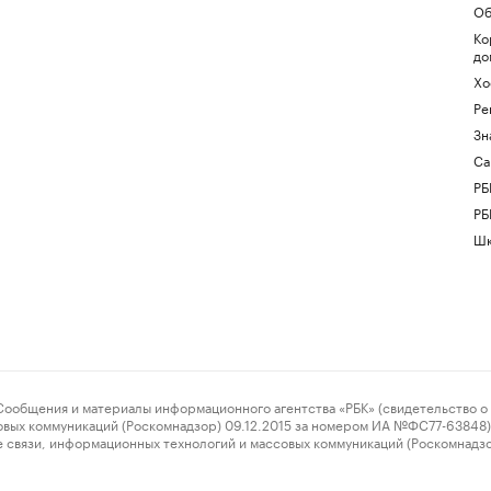
Об
Ко
до
Хо
Ре
Зн
Са
РБ
РБ
Шк
ения и материалы информационного агентства «РБК» (свидетельство о 
овых коммуникаций (Роскомнадзор) 09.12.2015 за номером ИА №ФС77-63848) 
 связи, информационных технологий и массовых коммуникаций (Роскомнадз