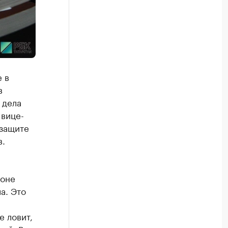
 в
в
 дела
 вице-
 защите
в.
ионе
а. Это
е ловит,