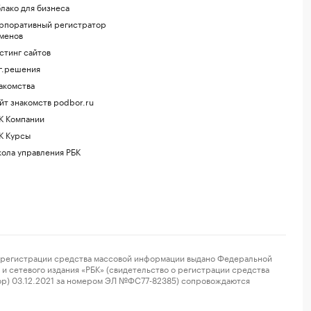
лако для бизнеса
рпоративный регистратор
менов
стинг сайтов
г.решения
акомства
йт знакомств podbor.ru
К Компании
К Курсы
ола управления РБК
регистрации средства массовой информации выдано Федеральной
и сетевого издания «РБК» (свидетельство о регистрации средства
ор) 03.12.2021 за номером ЭЛ №ФС77-82385) сопровождаются