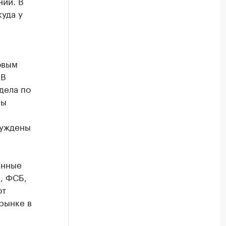
ний. В
уда у
овым
 В
дела по
ны
буждены
енные
, ФСБ,
ют
рынке в