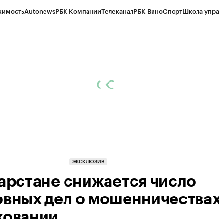
жимость
Autonews
РБК Компании
Телеканал
РБК Вино
Спорт
Школа упра
ипто
РБК Бизнес-среда
Дискуссионный клуб
Исследования
Кредитные 
рагентов
Политика
Экономика
Бизнес
Технологии и медиа
Финансы
Рын
ЭКСКЛЮЗИВ
тарстане снижается число
овных дел о мошенничествах
ховании