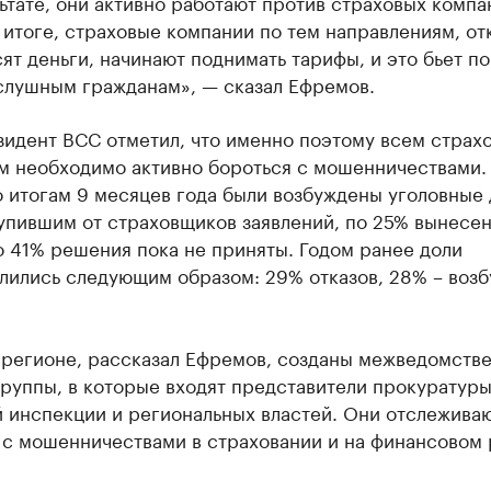
льтате, они активно работают против страховых компа
итоге, страховые компании по тем направлениям, отк
ят деньги, начинают поднимать тарифы, и это бьет по
слушным гражданам», — сказал Ефремов.
зидент ВСС отметил, что именно поэтому всем страх
м необходимо активно бороться с мошенничествами.
 итогам 9 месяцев года были возбуждены уголовные 
упившим от страховщиков заявлений, по 25% вынесе
о 41% решения пока не приняты. Годом ранее доли
лились следующим образом: 29% отказов, 28% – воз
 регионе, рассказал Ефремов, созданы межведомств
руппы, в которые входят представители прокуратуры
й инспекции и региональных властей. Они отслежива
 с мошенничествами в страховании и на финансовом 