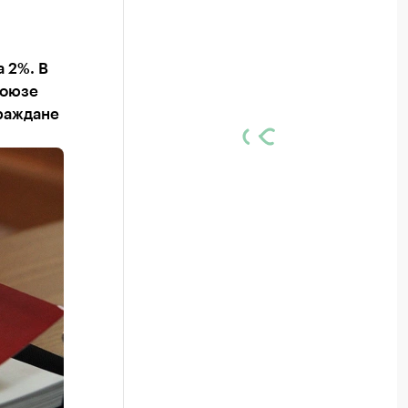
а 2%. В
союзе
граждане