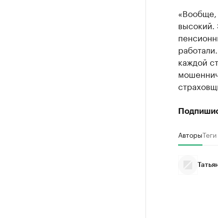
«Вообще,
высокий. 
пенсионн
работали.
каждой с
мошеннич
страховщ
Подпиши
Авторы
Теги
Татья