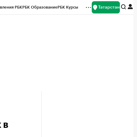
Татарстан
вления РБК
РБК Образование
РБК Курсы
рейтинги
Франшизы
Газета
ок наличной валюты
 в