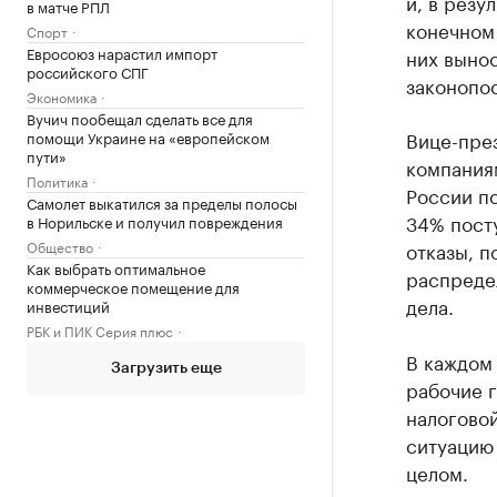
и, в резу
в матче РПЛ
конечном 
Спорт
Евросоюз нарастил импорт
них вынос
российского СПГ
законопо
Экономика
Вучич пообещал сделать все для
Вице-пре
помощи Украине на «европейском
пути»
компания
Политика
России по
Самолет выкатился за пределы полосы
34% пост
в Норильске и получил повреждения
Общество
отказы, п
Как выбрать оптимальное
распреде
коммерческое помещение для
дела.
инвестиций
РБК и ПИК Серия плюс
В каждом
Загрузить еще
рабочие г
налогово
ситуацию
целом.