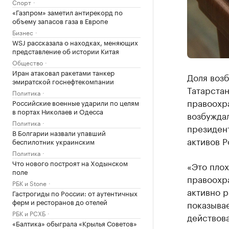
Спорт
«Газпром» заметил антирекорд по
объему запасов газа в Европе
Бизнес
WSJ рассказала о находках, меняющих
представление об истории Китая
Общество
Иран атаковал ракетами танкер
Доля воз
эмиратской госнефтекомпании
Татарстан
Политика
правоохра
Российские военные ударили по целям
в портах Николаев и Одесса
возбуждал
Политика
президен
В Болгарии назвали упавший
активов 
беспилотник украинским
Политика
Что нового построят на Ходынском
«Это плох
поле
правоохр
РБК и Stone
активно р
Гастрогиды по России: от аутентичных
ферм и ресторанов до отелей
показыва
РБК и РСХБ
действова
«Балтика» обыграла «Крылья Советов»