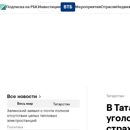
Подписка на РБК
Инвестиции
Мероприятия
Отрасли
Недви
РБК Life
Тренды
Визионеры
Национальные проекты
Город
Стиль
Кр
Спецпроекты СПб
Конференции СПб
Спецпроекты
Проверка конт
Татарстан
Все новости
Татарстан
Весь мир
В Та
Зеленский заявил о почти полном
отсутствии целых тепловых
угол
электростанций
Политика
стра