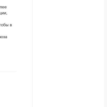
лее
ции,
тобы в
оюза