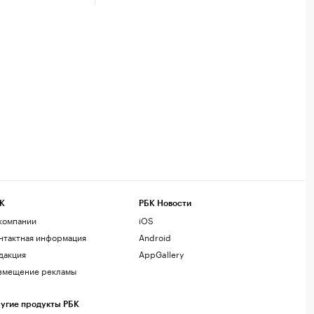
К
РБК Новости
компании
iOS
нтактная информация
Android
дакция
AppGallery
змещение рекламы
угие продукты РБК