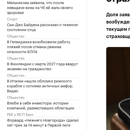
Мельникова заявила, что после
невыдачи визы на ЧЕ ей жаль своего
здоровья
Доля заяв
Спорт
возбужден
Сын Джо Байдена рассказал о тяжелом
состоянии отца
текущем г
Общество
страховщи
В Геленджике возобновили работу
пляжей после отмены режима
опасности БПЛА
Общество
В Финляндии с марта 2027 года введут
экзамен на гражданство
Общество
В Италии нашли обломки римского
корабля с сотнями античных амфор.
Видео
Общество
Влюби в себя инвестора: истории
компаний, разместивших облигации
РБК и МСП Банк
Форвард «Нижнего Новгорода» сделал
хет-трик за 14 минут в Первой лиге