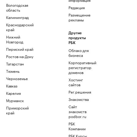
Вологодская
Редакция
область
Размещение
Калининград
рекламы
Краснодарский
край
Другие
Нижний
продукты
Новгород
РБК
Пермский край
Облако для
бизнеса
Ростов-на-Дону
Корпоративный
Татарстан
регистратор
Тюмень
доменов
Черноземье
Хостинг
сайтов
Кавказ
Рег.решения
Карелия
Знакомства
Мурманск
Сайт
Приморский
знакомств
край
podbor.ru
РБК
Компании
РБК Курсы