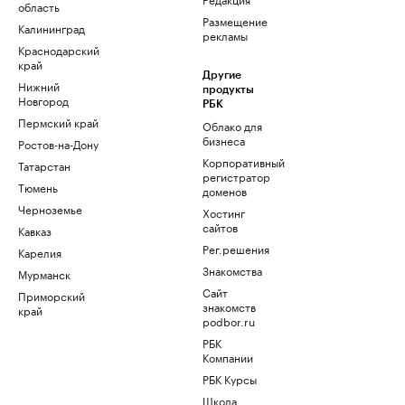
область
Размещение
Калининград
рекламы
Краснодарский
край
Другие
Нижний
продукты
Новгород
РБК
Пермский край
Облако для
бизнеса
Ростов-на-Дону
Корпоративный
Татарстан
регистратор
Тюмень
доменов
Черноземье
Хостинг
сайтов
Кавказ
Рег.решения
Карелия
Знакомства
Мурманск
Сайт
Приморский
знакомств
край
podbor.ru
РБК
Компании
РБК Курсы
Школа