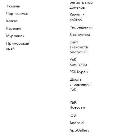
регистратор
Тюмень
доменов
Черноземье
Хостинг
сайтов
Кавказ
Рег.решения
Карелия
Знакомства
Мурманск
Сайт
Приморский
знакомств
край
podbor.ru
РБК
Компании
РБК Курсы
Школа
управления
РБК
РБК
Новости
iOS
Android
AppGallery