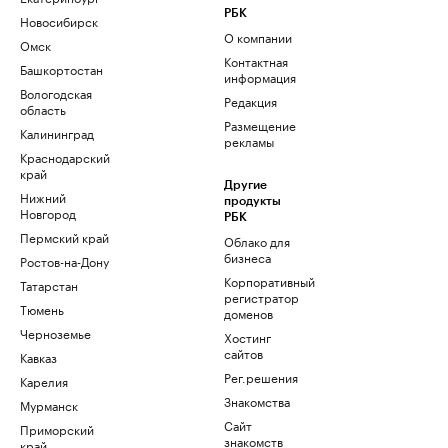
РБК
Новосибирск
О компании
Омск
Контактная
Башкортостан
информация
Вологодская
Редакция
область
Размещение
Калининград
рекламы
Краснодарский
край
Другие
Нижний
продукты
Новгород
РБК
Пермский край
Облако для
бизнеса
Ростов-на-Дону
Корпоративный
Татарстан
регистратор
Тюмень
доменов
Черноземье
Хостинг
сайтов
Кавказ
Рег.решения
Карелия
Знакомства
Мурманск
Сайт
Приморский
знакомств
край