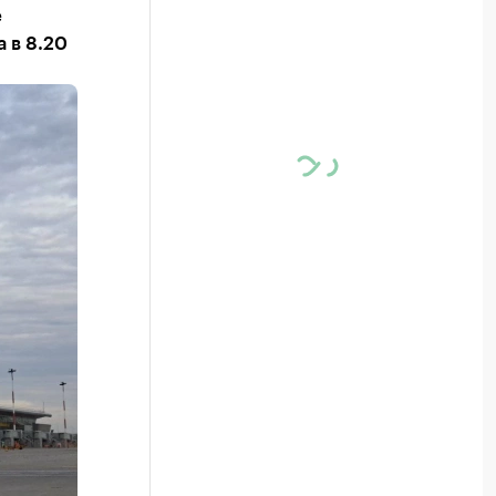
е
 в 8.20