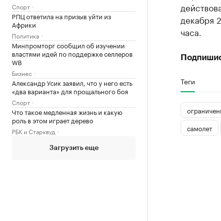
действова
Спорт
РПЦ ответила на призыв уйти из
декабря 2
Африки
часа.
Политика
Минпромторг сообщил об изучении
властями идей по поддержке селлеров
Подпиши
WB
Бизнес
Теги
Александр Усик заявил, что у него есть
«два варианта» для прощального боя
Спорт
ограничен
Что такое медленная жизнь и какую
роль в этом играет дерево
самолет
РБК и Старквуд
Загрузить еще