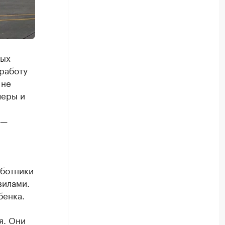
ных
работу
 не
черы и
 —
аботники
вилами.
бенка.
я. Они