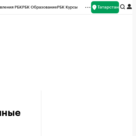
Татарстан
вления РБК
РБК Образование
РБК Курсы
рейтинги
Франшизы
Газета
ок наличной валюты
нные