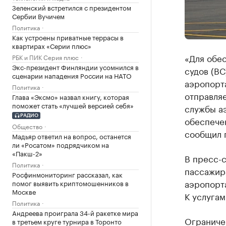
Зеленский встретился с президентом
Сербии Вучичем
Политика
Как устроены приватные террасы в
квартирах «Серии плюс»
«Для обе
РБК и ПИК Серия плюс
Экс-президент Финляндии усомнился в
судов (ВС
сценарии нападения России на НАТО
аэропорта
Политика
отправля
Глава «Эксмо» назвал книгу, которая
поможет стать «лучшей версией себя»
службы а
РАДИО
обеспечен
Общество
сообщил 
Мадьяр ответил на вопрос, останется
ли «Росатом» подрядчиком на
«Пакш-2»
В пресс-с
Политика
пассажир
Росфинмониторинг рассказал, как
аэропорт
помог выявить криптомошенников в
Москве
К услугам
Политика
Андреева проиграла 34-й ракетке мира
Ограничен
в третьем круге турнира в Торонто