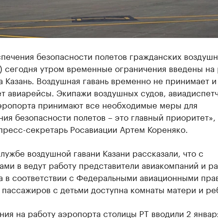
спечения безопасности полетов гражданских воздуш
) сегодня утром временные ограничения введены на 
 Казань. Воздушная гавань временно не принимает и
ет авиарейсы. Экипажи воздушных судов, авиадиспет
эропорта принимают все необходимые меры для
ия безопасности полетов – это главный приоритет»,
пресс-секретарь Росавиации Артем Кореняко.
лужбе воздушной гавани Казани рассказали, что с
ами в ведут работу представители авиакомпаний и р
а в соответствии с Федеральными авиационными пра
 пассажиров с детьми доступна комнаты матери и ре
ия на работу аэропорта столицы РТ вводили 2 январ