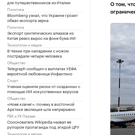
для путешественников из Италии
О том, чт
Политика
ограничен
Bloomberg узнал, что Украине грозит
обвал экспорта зерна
Политика
Экспорт синтетических алмазов из
Китая резко вырос на фоне бума ИИ
Технологии и медиа
В Чехии при нападении с ножом
пострадали четыре человека
Общество
Telegraph сообщил о выплатах УЕФА
вероятной любовнице Инфантино
Спорт
Ученые оценили риски от созданных с
помощью ИИ искусственных вирусов
Общество
«Ноев ковчег»: почему в восточной
Арктике эволюция шла непрерывно
РБК и УК Первая
Сооснователь Wikipedia назвал ее
рупором пропаганды под эгидой ЦРУ
Технологии и медиа