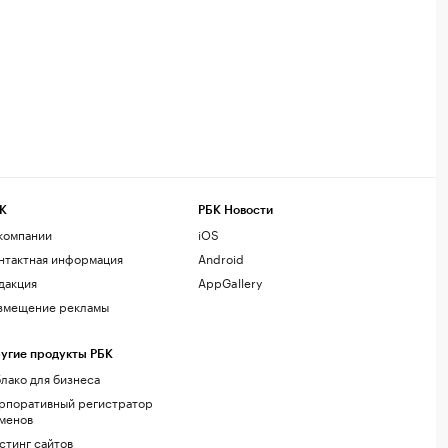
К
РБК Новости
компании
iOS
нтактная информация
Android
дакция
AppGallery
змещение рекламы
угие продукты РБК
лако для бизнеса
рпоративный регистратор
менов
стинг сайтов