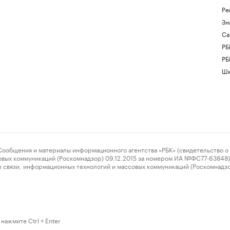
Ре
Зн
Са
РБ
РБ
Шк
ения и материалы информационного агентства «РБК» (свидетельство о 
овых коммуникаций (Роскомнадзор) 09.12.2015 за номером ИА №ФС77-63848) 
 связи, информационных технологий и массовых коммуникаций (Роскомнадз
нажмите Ctrl + Enter