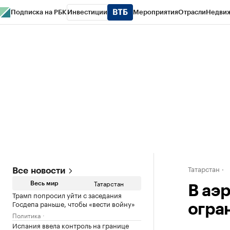
Подписка на РБК
Инвестиции
Мероприятия
Отрасли
Недви
РБК Life
Тренды
Визионеры
Национальные проекты
Город
Стиль
Кр
Спецпроекты СПб
Конференции СПб
Спецпроекты
Проверка конт
Татарстан
Все новости
Татарстан
Весь мир
В аэ
Трамп попросил уйти с заседания
Госдепа раньше, чтобы «вести войну»
огра
Политика
Испания ввела контроль на границе