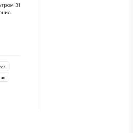
утром 31
ение
сов
тан