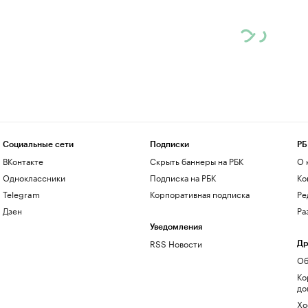
Социальные сети
Подписки
РБ
ВКонтакте
Скрыть баннеры на РБК
О 
Одноклассники
Подписка на РБК
Ко
Telegram
Корпоративная подписка
Ре
Дзен
Ра
Уведомления
RSS Новости
Др
Об
Ко
до
Хо