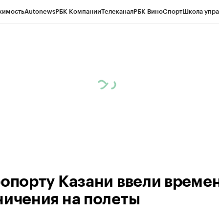
жимость
Autonews
РБК Компании
Телеканал
РБК Вино
Спорт
Школа упра
ипто
РБК Бизнес-среда
Дискуссионный клуб
Исследования
Кредитные 
рагентов
Политика
Экономика
Бизнес
Технологии и медиа
Финансы
Рын
ропорту Казани ввели време
ничения на полеты