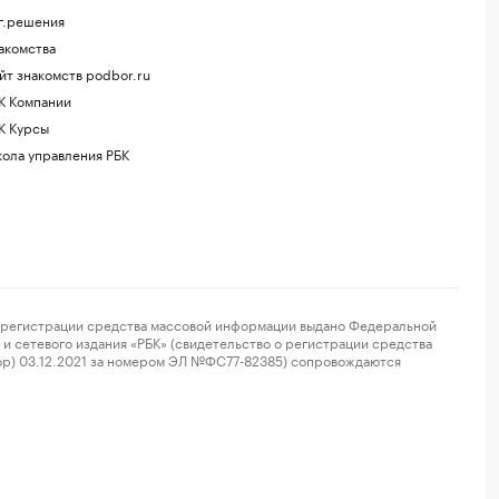
г.решения
акомства
йт знакомств podbor.ru
К Компании
К Курсы
ола управления РБК
регистрации средства массовой информации выдано Федеральной
и сетевого издания «РБК» (свидетельство о регистрации средства
ор) 03.12.2021 за номером ЭЛ №ФС77-82385) сопровождаются