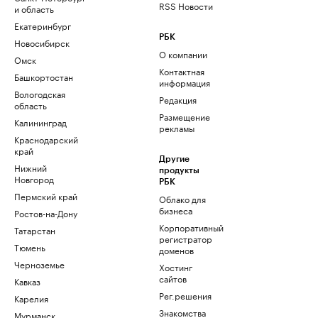
RSS Новости
и область
Екатеринбург
РБК
Новосибирск
О компании
Омск
Контактная
Башкортостан
информация
Вологодская
Редакция
область
Размещение
Калининград
рекламы
Краснодарский
край
Другие
Нижний
продукты
Новгород
РБК
Пермский край
Облако для
бизнеса
Ростов-на-Дону
Корпоративный
Татарстан
регистратор
Тюмень
доменов
Черноземье
Хостинг
сайтов
Кавказ
Рег.решения
Карелия
Знакомства
Мурманск