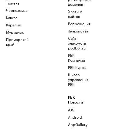
Тюмень
доменов
Черноземье
Хостинг
сайтов
Кавказ
Рег.решения
Карелия
Знакомства
Мурманск
Сайт
Приморский
знакомств
край
podbor.ru
РБК
Компании
РБК Курсы
Школа
управления
РБК
РБК
Новости
iOS
Android
AppGallery