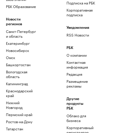
Подписка на РБК
РБК Образование
Корпоративная
подписка
Новости
регионов
Уведомления
Санкт-Петербург
RSS Новости
и область
Екатеринбург
РБК
Новосибирск
О компании
Омск
Контактная
Башкортостан
информация
Вологодская
Редакция
область
Размещение
Калининград
рекламы
Краснодарский
край
Другие
Нижний
продукты
Новгород
РБК
Пермский край
Облако для
бизнеса
Ростов-на-Дону
Корпоративный
Татарстан
регистратор