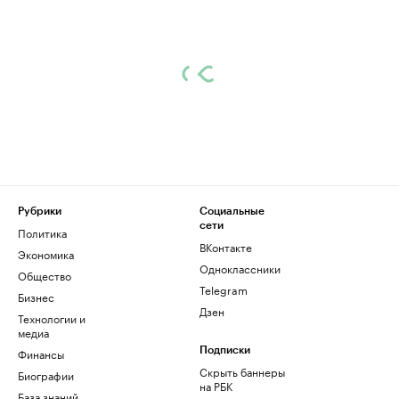
Рубрики
Социальные
сети
Политика
ВКонтакте
Экономика
Одноклассники
Общество
Telegram
Бизнес
Дзен
Технологии и
медиа
Финансы
Подписки
Скрыть баннеры
Биографии
на РБК
База знаний