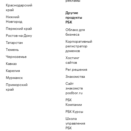
Краснодарский
край
Другие
Нижний
продукты
Новгород
РБК
Пермский край
Облако для
бизнеса
Ростов-на-Дону
Корпоративный
Татарстан
регистратор
Тюмень
доменов
Черноземье
Хостинг
сайтов
Кавказ
Рег.решения
Карелия
Знакомства
Мурманск
Сайт
Приморский
знакомств
край
podbor.ru
РБК
Компании
РБК Курсы
Школа
управления
РБК