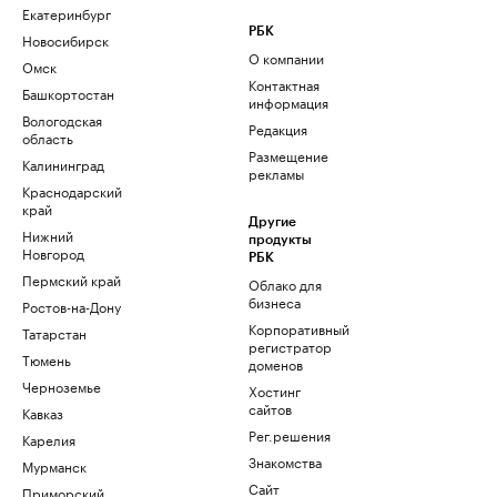
Екатеринбург
РБК
Новосибирск
О компании
Омск
Контактная
Башкортостан
информация
Вологодская
Редакция
область
Размещение
Калининград
рекламы
Краснодарский
край
Другие
Нижний
продукты
Новгород
РБК
Пермский край
Облако для
бизнеса
Ростов-на-Дону
Корпоративный
Татарстан
регистратор
Тюмень
доменов
Черноземье
Хостинг
сайтов
Кавказ
Рег.решения
Карелия
Знакомства
Мурманск
Сайт
Приморский