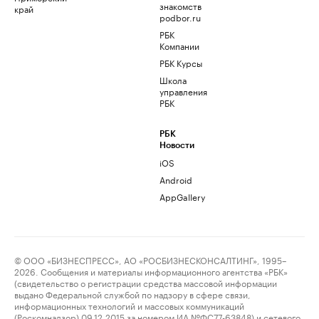
знакомств
край
podbor.ru
РБК
Компании
РБК Курсы
Школа
управления
РБК
РБК
Новости
iOS
Android
AppGallery
© ООО «БИЗНЕСПРЕСС», АО «РОСБИЗНЕСКОНСАЛТИНГ», 1995–
2026. Сообщения и материалы информационного агентства «РБК»
(свидетельство о регистрации средства массовой информации
выдано Федеральной службой по надзору в сфере связи,
информационных технологий и массовых коммуникаций
(Роскомнадзор) 09.12.2015 за номером ИА №ФС77-63848) и сетевого