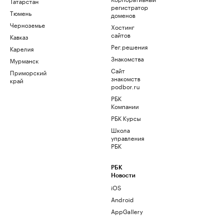
Татарстан
регистратор
Тюмень
доменов
Черноземье
Хостинг
сайтов
Кавказ
Рег.решения
Карелия
Знакомства
Мурманск
Сайт
Приморский
знакомств
край
podbor.ru
РБК
Компании
РБК Курсы
Школа
управления
РБК
РБК
Новости
iOS
Android
AppGallery