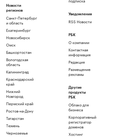
подписка
Новости
регионов
Уведомления
Санкт-Петербург
RSS Новости
и область
Екатеринбург
РБК
Новосибирск
О компании
Омск
Контактная
Башкортостан
информация
Вологодская
Редакция
область
Размещение
Калининград
рекламы
Краснодарский
край
Другие
Нижний
продукты
Новгород
РБК
Пермский край
Облако для
бизнеса
Ростов-на-Дону
Корпоративный
Татарстан
регистратор
Тюмень
доменов
Черноземье
Хостинг