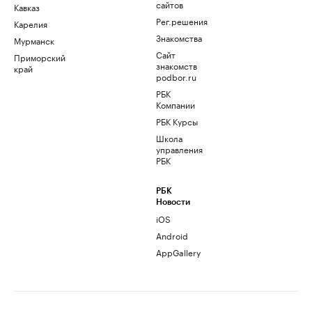
сайтов
Кавказ
Рег.решения
Карелия
Знакомства
Мурманск
Сайт
Приморский
знакомств
край
podbor.ru
РБК
Компании
РБК Курсы
Школа
управления
РБК
РБК
Новости
iOS
Android
AppGallery