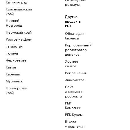
Калининград
рекламы
Краснодарский
край
Другие
Нижний
продукты
Новгород
РБК
Пермский край
Облако для
бизнеса
Ростов-на-Дону
Корпоративный
Татарстан
регистратор
Тюмень
доменов
Черноземье
Хостинг
сайтов
Кавказ
Рег.решения
Карелия
Знакомства
Мурманск
Сайт
Приморский
знакомств
край
podbor.ru
РБК
Компании
РБК Курсы
Школа
управления