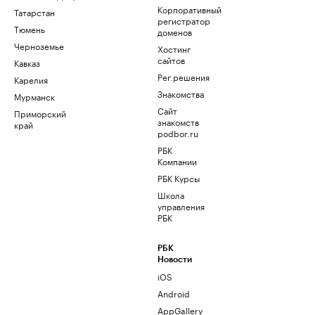
Корпоративный
Татарстан
регистратор
Тюмень
доменов
Черноземье
Хостинг
сайтов
Кавказ
Рег.решения
Карелия
Знакомства
Мурманск
Сайт
Приморский
знакомств
край
podbor.ru
РБК
Компании
РБК Курсы
Школа
управления
РБК
РБК
Новости
iOS
Android
AppGallery