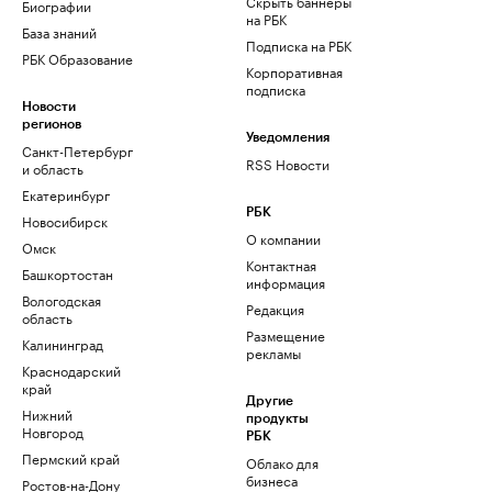
Скрыть баннеры
Биографии
на РБК
База знаний
Подписка на РБК
РБК Образование
Корпоративная
подписка
Новости
регионов
Уведомления
Санкт-Петербург
RSS Новости
и область
Екатеринбург
РБК
Новосибирск
О компании
Омск
Контактная
Башкортостан
информация
Вологодская
Редакция
область
Размещение
Калининград
рекламы
Краснодарский
край
Другие
Нижний
продукты
Новгород
РБК
Пермский край
Облако для
бизнеса
Ростов-на-Дону