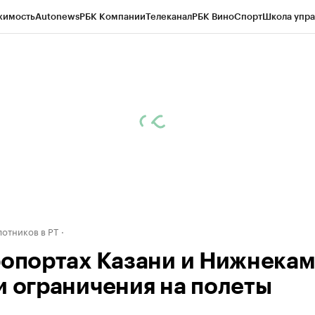
жимость
Autonews
РБК Компании
Телеканал
РБК Вино
Спорт
Школа упра
ипто
РБК Бизнес-среда
Дискуссионный клуб
Исследования
Кредитные 
рагентов
Политика
Экономика
Бизнес
Технологии и медиа
Финансы
Рын
отников в РТ
ропортах Казани и Нижнека
и ограничения на полеты