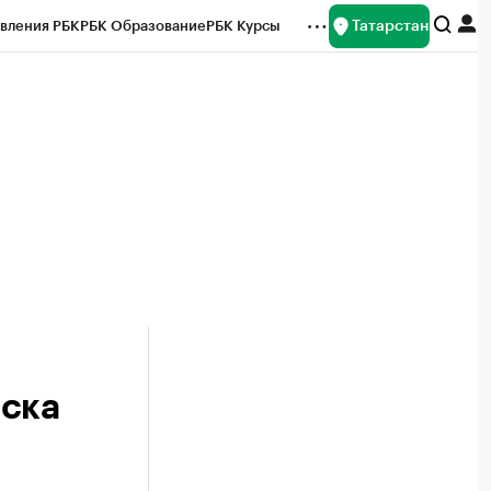
Татарстан
вления РБК
РБК Образование
РБК Курсы
рейтинги
Франшизы
Газета
ок наличной валюты
мска