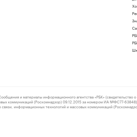
Хо
Ре
Зн
Са
РБ
РБ
Шк
ения и материалы информационного агентства «РБК» (свидетельство о 
овых коммуникаций (Роскомнадзор) 09.12.2015 за номером ИА №ФС77-63848) 
 связи, информационных технологий и массовых коммуникаций (Роскомнадз