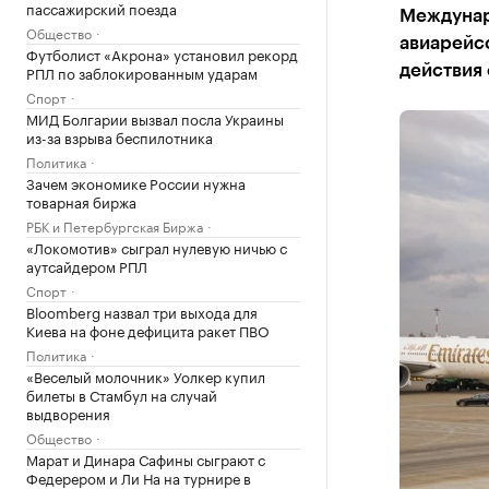
пассажирский поезда
Междунар
Общество
авиарейс
Футболист «Акрона» установил рекорд
РПЛ по заблокированным ударам
действия 
Спорт
МИД Болгарии вызвал посла Украины
из-за взрыва беспилотника
Политика
Зачем экономике России нужна
товарная биржа
РБК и Петербургская Биржа
«Локомотив» сыграл нулевую ничью с
аутсайдером РПЛ
Спорт
Bloomberg назвал три выхода для
Киева на фоне дефицита ракет ПВО
Политика
«Веселый молочник» Уолкер купил
билеты в Стамбул на случай
выдворения
Общество
Марат и Динара Сафины сыграют с
Федерером и Ли На на турнире в