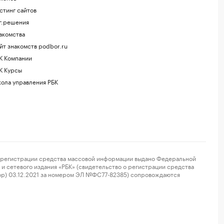
стинг сайтов
г.решения
акомства
йт знакомств podbor.ru
К Компании
К Курсы
ола управления РБК
регистрации средства массовой информации выдано Федеральной
и сетевого издания «РБК» (свидетельство о регистрации средства
ор) 03.12.2021 за номером ЭЛ №ФС77-82385) сопровождаются