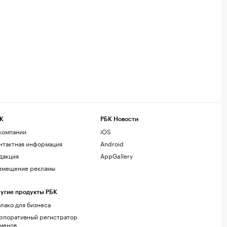
К
РБК Новости
компании
iOS
нтактная информация
Android
дакция
AppGallery
змещение рекламы
угие продукты РБК
лако для бизнеса
рпоративный регистратор
менов