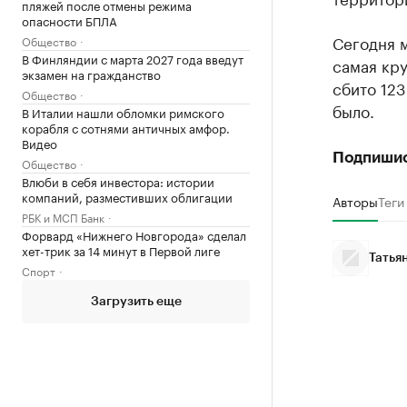
пляжей после отмены режима
опасности БПЛА
Сегодня 
Общество
В Финляндии с марта 2027 года введут
самая кру
экзамен на гражданство
сбито 123
Общество
было.
В Италии нашли обломки римского
корабля с сотнями античных амфор.
Видео
Подпиши
Общество
Влюби в себя инвестора: истории
компаний, разместивших облигации
Авторы
Теги
РБК и МСП Банк
Форвард «Нижнего Новгорода» сделал
хет-трик за 14 минут в Первой лиге
Татья
Спорт
Загрузить еще