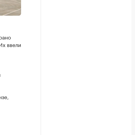
рано
Их ввели
и
нзе,