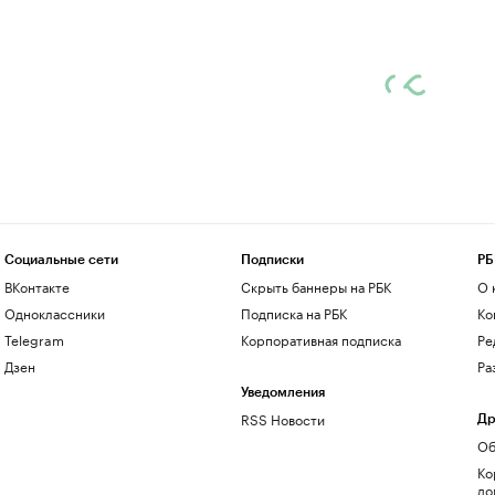
Социальные сети
Подписки
РБ
ВКонтакте
Скрыть баннеры на РБК
О 
Одноклассники
Подписка на РБК
Ко
Telegram
Корпоративная подписка
Ре
Дзен
Ра
Уведомления
RSS Новости
Др
Об
Ко
до