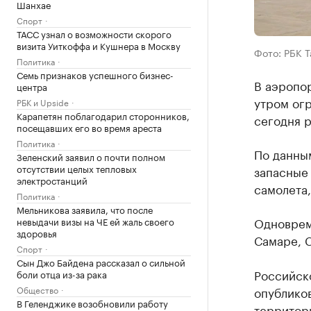
Шанхае
Спорт
ТАСС узнал о возможности скорого
визита Уиткоффа и Кушнера в Москву
Фото: РБК 
Политика
Семь признаков успешного бизнес-
В аэропор
центра
утром огр
РБК и Upside
Карапетян поблагодарил сторонников,
сегодня р
посещавших его во время ареста
Политика
По данны
Зеленский заявил о почти полном
отсутствии целых тепловых
запасные
электростанций
самолета,
Политика
Мельникова заявила, что после
Одновреме
невыдачи визы на ЧЕ ей жаль своего
здоровья
Самаре, С
Спорт
Сын Джо Байдена рассказал о сильной
Российско
боли отца из-за рака
Общество
опубликов
В Геленджике возобновили работу
территори