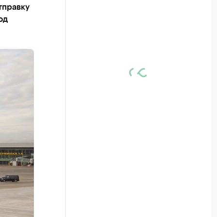
тправку
од