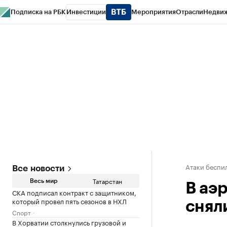
Подписка на РБК
Инвестиции
Мероприятия
Отрасли
Недви
РБК Life
Тренды
Визионеры
Национальные проекты
Город
Стиль
Кр
Спецпроекты СПб
Конференции СПб
Спецпроекты
Проверка конт
Атаки беспил
Все новости
Татарстан
Весь мир
В аэ
СКА подписал контракт с защитником,
который провел пять сезонов в НХЛ
снял
Спорт
В Хорватии столкнулись грузовой и