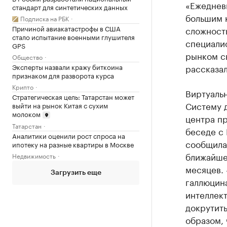
«Ежеднев
стандарт для синтетических данных
большим 
Подписка на РБК
Причиной авиакатастрофы в США
сложность
стало испытание военными глушителя
специали
GPS
рынком с
Общество
Эксперты назвали кражу биткоина
рассказа
признаком для разворота курса
Крипто
Виртуальн
Стратегическая цель: Татарстан может
Систему д
выйти на рынок Китая с сухим
молоком
центра п
Татарстан
беседе с 
Аналитики оценили рост спроса на
сообщила,
ипотеку на разные квартиры в Москве
ближайшее
Недвижимость
месяцев. 
Загрузить еще
галлюцина
интеллект
докрутит
образом, 