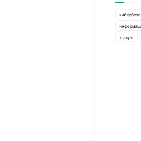
кибербезо
информаци
хакеры