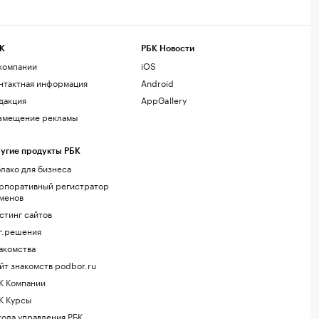
К
РБК Новости
компании
iOS
нтактная информация
Android
дакция
AppGallery
змещение рекламы
угие продукты РБК
лако для бизнеса
рпоративный регистратор
менов
стинг сайтов
г.решения
акомства
йт знакомств podbor.ru
К Компании
К Курсы
ола управления РБК