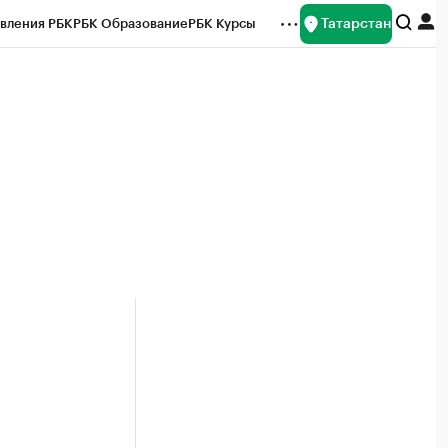
Татарстан
вления РБК
РБК Образование
РБК Курсы
рейтинги
Франшизы
Газета
ок наличной валюты