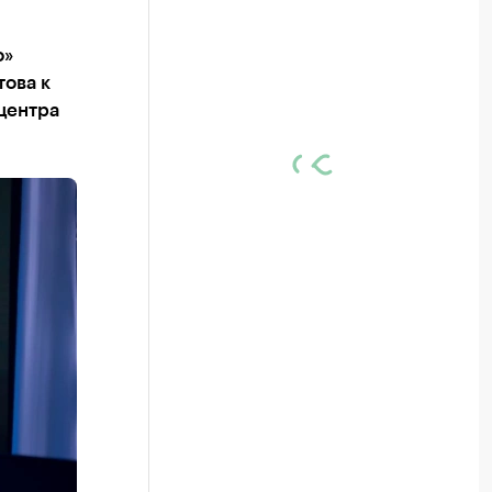
о»
това к
центра