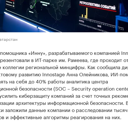
Татарстан
 помощника «Инну», разрабатываемого компанией Inn
резентовали в ИТ-парке им. Рамеева, где проходит о
е коллегии региональной минцифры. Как сообщила д
ктовому развитию Innostage Анна Олейникова, ИИ-по
ять на себя до 40% работы аналитика центра
онной безопасности (SOC – Security operation cente
усилить киберзащиту компаний за счет точных реком
изации архитектуры информационной безопасности. 
ки заложили данные компании о расследовании тысяч
ов и эффективные алгоритмы реагирования на них.