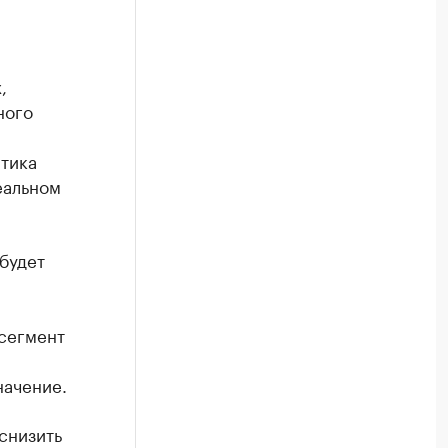
,
ного
итика
еальном
будет
сегмент
начение.
снизить