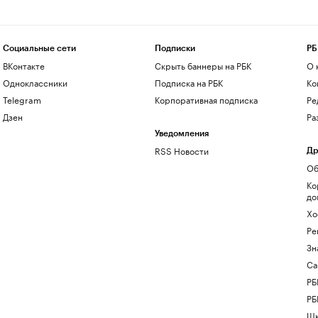
Социальные сети
Подписки
РБ
ВКонтакте
Скрыть баннеры на РБК
О 
Одноклассники
Подписка на РБК
Ко
Telegram
Корпоративная подписка
Ре
Дзен
Ра
Уведомления
RSS Новости
Др
Об
Ко
до
Хо
Ре
Зн
Са
РБ
РБ
Шк