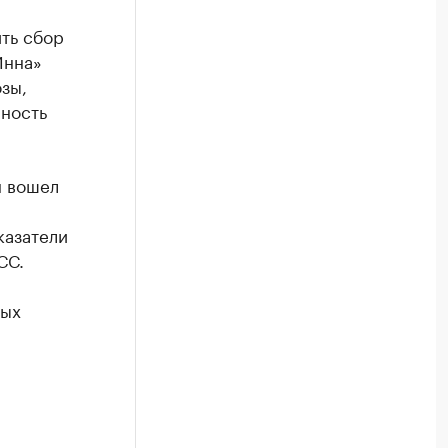
ть сбор
Инна»
зы,
ность
н вошел
казатели
СС.
рых