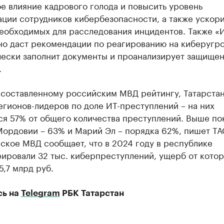
е влияние кадрового голода и повысить уровень
ции сотрудников кибербезопасности, а также ускори
необходимых для расследования инцидентов. Также «
но даст рекомендации по реагированию на киберугро
чески заполнит документы и проанализирует защищен
.
 составленному российским МВД рейтингу, Татарста
егионов-лидеров по доле ИТ-преступлений – на них
ся 57% от общего количества преступлений. Выше по
Мордовии – 63% и Марий Эл – порядка 62%, пишет ТА
ское МВД сообщает, что в 2024 году в республике
рировали 32 тыс. киберпреступлений, ущерб от кото
5,7 млрд руб.
сь на
Telegram
РБК Татарстан