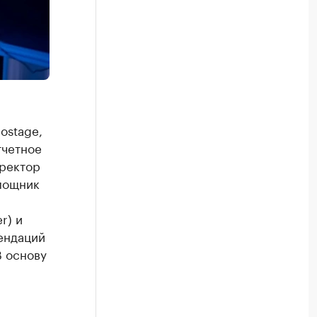
ostage,
тчетное
иректор
мощник
r) и
ендаций
В основу