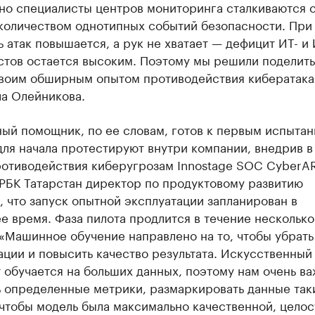
но специалисты центров мониторинга сталкиваются 
количеством однотипных событий безопасности. При
 атак повышается, а рук не хватает — дефицит ИТ- и 
стов остается высоким. Поэтому мы решили поделить
воим обширным опытом противодействия кибератак
ла Олейникова.
ый помощник, по ее словам, готов к первым испытан
ля начала протестируют внутри компании, внедрив в
ротиводействия киберугрозам Innostage SOC CyberAR
РБК Татарстан директор по продуктовому развитию
 что запуск опытной эксплуатации запланирован в
 время. Фаза пилота продлится в течение несколько
«Машинное обучение направлено на то, чтобы убрать
ции и повысить качество результата. Искусственный
 обучается на больших данных, поэтому нам очень в
ь определенные метрики, размаркировать данные так
чтобы модель была максимально качественной, целос