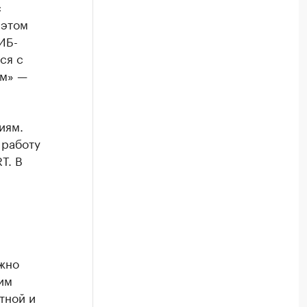
с
 этом
ИБ-
ся с
ам» —
иям.
 работу
T. В
ажно
им
тной и