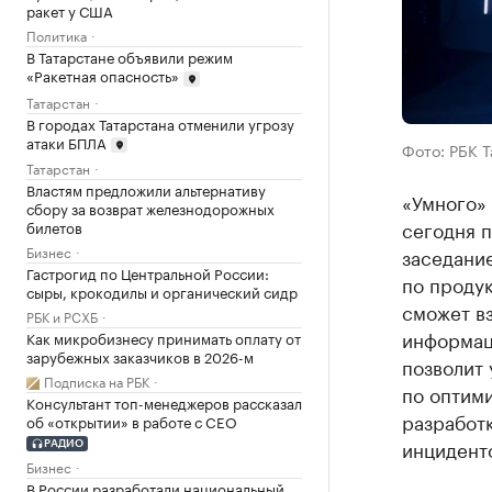
ракет у США
Политика
В Татарстане объявили режим
«Ракетная опасность»
Татарстан
В городах Татарстана отменили угрозу
атаки БПЛА
Фото: РБК 
Татарстан
Властям предложили альтернативу
«Умного»
сбору за возврат железнодорожных
сегодня п
билетов
Бизнес
заседани
Гастрогид по Центральной России:
по проду
сыры, крокодилы и органический сидр
сможет вз
РБК и РСХБ
информаци
Как микробизнесу принимать оплату от
зарубежных заказчиков в 2026-м
позволит 
Подписка на РБК
по оптим
Консультант топ-менеджеров рассказал
разработ
об «открытии» в работе с CEO
инцидент
РАДИО
Бизнес
В России разработали национальный