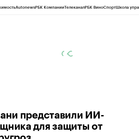
жимость
Autonews
РБК Компании
Телеканал
РБК Вино
Спорт
Школа упра
ипто
РБК Бизнес-среда
Дискуссионный клуб
Исследования
Кредитные 
рагентов
Политика
Экономика
Бизнес
Технологии и медиа
Финансы
Рын
зани представили ИИ-
щника для защиты от
ругроз