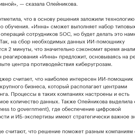
ивной», — сказала Олейникова.
тметила, что в основу решения заложили технологию
о обучения. «Инна» сможет выполняет набор типовых
операций сотрудников SOC, но будет делать это нам
 Так, на сбор необходимых данных ИИ-помощнику
ся 2 минуты, что значительно сэкономит время анал
н реагирования «Инна» предложит, основываясь на р
пыте центра противодействия киберугрозам.
джер считает, что наиболее интересен ИИ-помощник 
крупного бизнеса, который располагает центрами
га. Процессы в таких компаниях настроены и есть
мое количество данных. Также Олейникова выделила 
ness to government), где обеспечение цифровой
ости и ИБ-экспертизы имеют стратегически важное з
ge считают, что решение поможет разным компаниям 