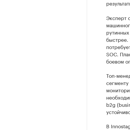
результат
Эксперт о
машинног
рутинных 
быстрее.
потребует
SOC. Пла
боевом о
Топ-мене
сегменту 
мониторин
необходи
b2g (busi
устойчив
В Innosta