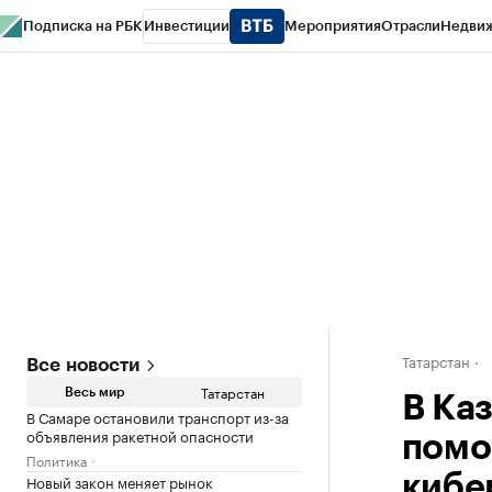
Подписка на РБК
Инвестиции
Мероприятия
Отрасли
Недви
РБК Life
Тренды
Визионеры
Национальные проекты
Город
Стиль
Кр
Спецпроекты СПб
Конференции СПб
Спецпроекты
Проверка конт
Татарстан
Все новости
Татарстан
Весь мир
В Ка
В Самаре остановили транспорт из-за
объявления ракетной опасности
помо
Политика
Новый закон меняет рынок
кибе