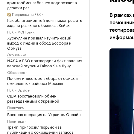
криптообмена: бизнес подорожает в
десятки раз
Подписка на РБК
В рамках
Как облигационный долг помог решить
помощника
задачи реального бизнеса. Кейсы
тестирова
РБК и МСП Банк
Хуснуллин призвал изучить новый
информац
выход к Индии в обход Босфора и
Ормуза
Экономика
NASA и ESO подтвердили факт падения
верхней ступени Falcon 9 на Луну
Общество
Почему инвесторы выбирают офисы в
оживленных районах Москвы
РБК и Upside
США восстановили обмен
разведданными с Украиной
Политика
Военная операция на Украине. Онлайн
Политика
Трамп пригрозил тюрьмой за
публикации о сокращении запасов