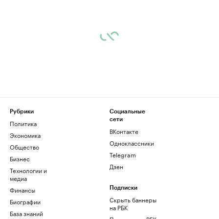
Рубрики
Социальные
сети
Политика
ВКонтакте
Экономика
Одноклассники
Общество
Telegram
Бизнес
Дзен
Технологии и
медиа
Финансы
Подписки
Скрыть баннеры
Биографии
на РБК
База знаний
Подписка на РБК