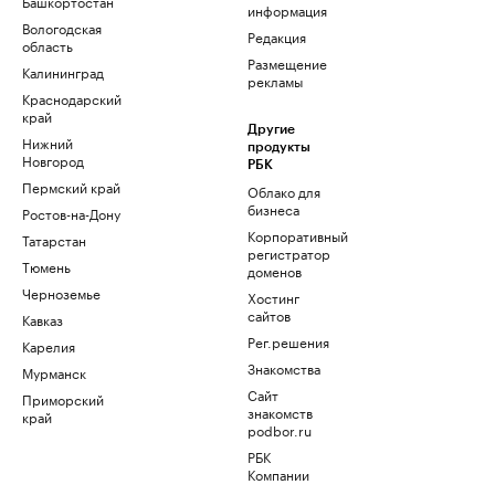
Башкортостан
информация
Вологодская
Редакция
область
Размещение
Калининград
рекламы
Краснодарский
край
Другие
Нижний
продукты
Новгород
РБК
Пермский край
Облако для
бизнеса
Ростов-на-Дону
Корпоративный
Татарстан
регистратор
Тюмень
доменов
Черноземье
Хостинг
сайтов
Кавказ
Рег.решения
Карелия
Знакомства
Мурманск
Сайт
Приморский
знакомств
край
podbor.ru
РБК
Компании