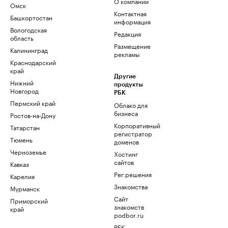
О компании
Омск
Контактная
Башкортостан
информация
Вологодская
Редакция
область
Размещение
Калининград
рекламы
Краснодарский
край
Другие
Нижний
продукты
Новгород
РБК
Пермский край
Облако для
бизнеса
Ростов-на-Дону
Корпоративный
Татарстан
регистратор
Тюмень
доменов
Черноземье
Хостинг
сайтов
Кавказ
Рег.решения
Карелия
Знакомства
Мурманск
Сайт
Приморский
знакомств
край
podbor.ru
РБК