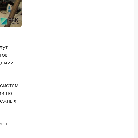
дут
тов
демии
 систем
ий по
дежных
дет