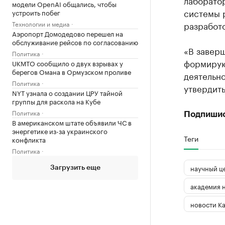
лаборатор
модели OpenAI общались, чтобы
системы 
устроить побег
Технологии и медиа
разработо
Аэропорт Домодедово перешел на
обслуживание рейсов по согласованию
«В завер
Политика
формирую
UKMTO сообщило о двух взрывах у
берегов Омана в Ормузском проливе
деятельно
Политика
утвердить
NYT узнала о создании ЦРУ тайной
группы для раскола на Кубе
Политика
Подпиши
В американском штате объявили ЧС в
энергетике из-за украинского
Теги
конфликта
Политика
научный ц
Загрузить еще
академия н
новости К