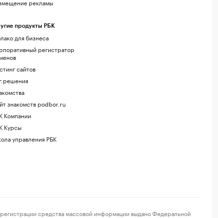
змещение рекламы
угие продукты РБК
лако для бизнеса
рпоративный регистратор
менов
стинг сайтов
г.решения
акомства
йт знакомств podbor.ru
К Компании
К Курсы
ола управления РБК
регистрации средства массовой информации выдано Федеральной