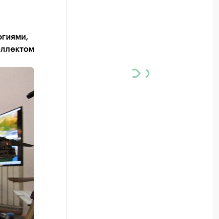
огиями,
еллектом