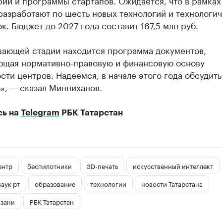
ии и программы стартапов. Ожидается, что в рамках
разработают по шесть новых технологий и технологи
к. Бюджет до 2027 года составит 167,5 млн руб.
шающей стадии находится программа документов,
щая нормативно-правовую и финансовую основу
сти центров. Надеемся, в начале этого года обсудить
», — сказал Минниханов.
сь на
Telegram
РБК Татарстан
ентр
беспилотники
3D-печать
искусственный интеллект
аук рт
образование
технологии
новости Татарстана
азани
РБК Татарстан