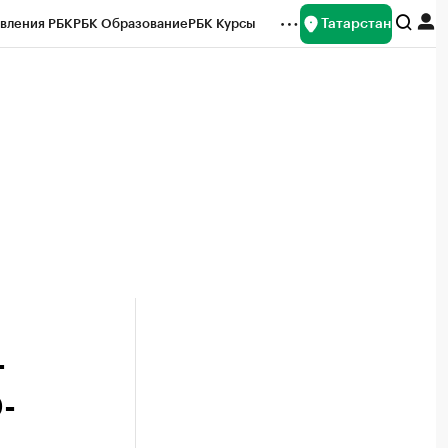
Татарстан
вления РБК
РБК Образование
РБК Курсы
рейтинги
Франшизы
Газета
ок наличной валюты
т
-