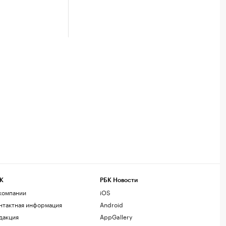
К
РБК Новости
компании
iOS
нтактная информация
Android
дакция
AppGallery