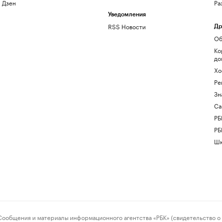
Дзен
Ра
Уведомления
RSS Новости
Др
Об
Ко
до
Хо
Ре
Зн
Са
РБ
РБ
Шк
ения и материалы информационного агентства «РБК» (свидетельство о 