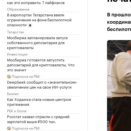
как это исправить: 7 лайфхаков
Образование
В аэропортах Татарстана ввели
В прошлом
ограничения на фоне беспилотной
координа
опасности
беспилот
Татарстан
Мосбиржа запланировала запуск
собственного депозитария для
криптовалюты
Инвестиции
Мосбиржа готовится запустить
депозитарий для криптовалюты. Что
это значит
Подписка на РБК
DeepSeek сообщил о «значительном»
увеличении цен на свои ИИ-услуги
Бизнес
Как Ходынка стала новым центром
притяжения
РБК и Stone
Росстат назвал отрасли с средней
зарплатой выше ₽500 тыс.
Подписка на РБК