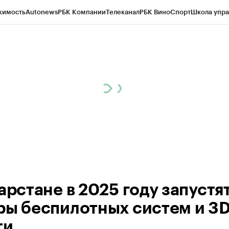
жимость
Autonews
РБК Компании
Телеканал
РБК Вино
Спорт
Школа упра
ипто
РБК Бизнес-среда
Дискуссионный клуб
Исследования
Кредитные 
рагентов
Политика
Экономика
Бизнес
Технологии и медиа
Финансы
Рын
арстане в 2025 году запустя
ры беспилотных систем и 3D
ти