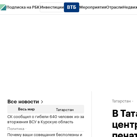
Подписка на РБК
Инвестиции
Мероприятия
Отрасли
Недви
РБК Life
Тренды
Визионеры
Национальные проекты
Город
Стиль
Кр
Спецпроекты СПб
Конференции СПб
Спецпроекты
Проверка конт
Татарстан
Все новости
Татарстан
Весь мир
В Тат
СК сообщил о гибели 640 человек из-за
вторжения ВСУ в Курскую область
цент
Политика
Почему ваши совещания бесполезны и
печа