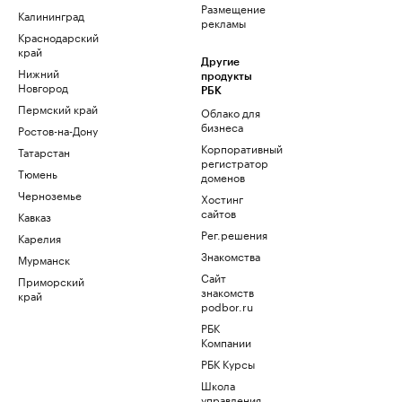
Размещение
Калининград
рекламы
Краснодарский
край
Другие
Нижний
продукты
Новгород
РБК
Пермский край
Облако для
бизнеса
Ростов-на-Дону
Корпоративный
Татарстан
регистратор
Тюмень
доменов
Черноземье
Хостинг
сайтов
Кавказ
Рег.решения
Карелия
Знакомства
Мурманск
Сайт
Приморский
знакомств
край
podbor.ru
РБК
Компании
РБК Курсы
Школа
управления