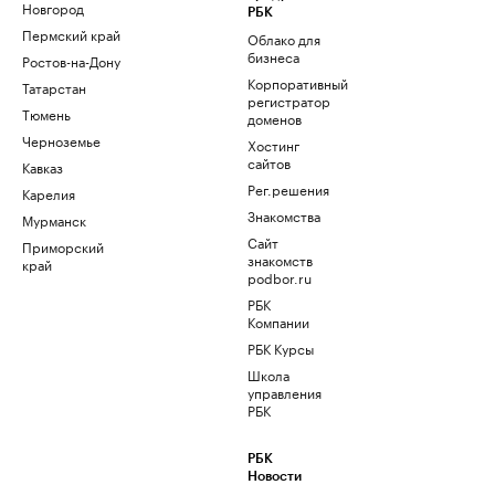
Новгород
РБК
Пермский край
Облако для
бизнеса
Ростов-на-Дону
Корпоративный
Татарстан
регистратор
Тюмень
доменов
Черноземье
Хостинг
сайтов
Кавказ
Рег.решения
Карелия
Знакомства
Мурманск
Сайт
Приморский
знакомств
край
podbor.ru
РБК
Компании
РБК Курсы
Школа
управления
РБК
РБК
Новости