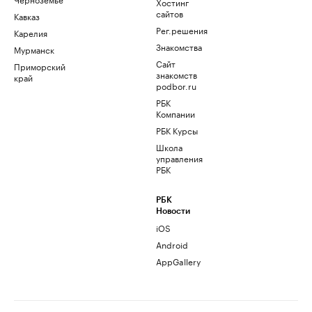
Хостинг
сайтов
Кавказ
Рег.решения
Карелия
Знакомства
Мурманск
Сайт
Приморский
знакомств
край
podbor.ru
РБК
Компании
РБК Курсы
Школа
управления
РБК
РБК
Новости
iOS
Android
AppGallery