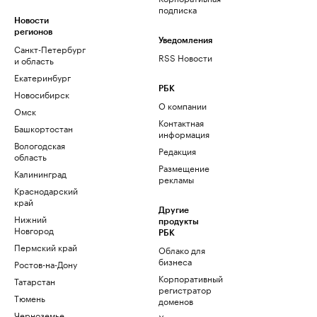
подписка
Новости
регионов
Уведомления
Санкт-Петербург
RSS Новости
и область
Екатеринбург
РБК
Новосибирск
О компании
Омск
Контактная
Башкортостан
информация
Вологодская
Редакция
область
Размещение
Калининград
рекламы
Краснодарский
край
Другие
Нижний
продукты
Новгород
РБК
Пермский край
Облако для
бизнеса
Ростов-на-Дону
Корпоративный
Татарстан
регистратор
Тюмень
доменов
Черноземье