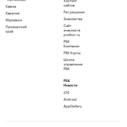
Хостинг
сайтов
Кавказ
Рег.решения
Карелия
Знакомства
Мурманск
Сайт
Приморский
знакомств
край
podbor.ru
РБК
Компании
РБК Курсы
Школа
управления
РБК
РБК
Новости
iOS
Android
AppGallery