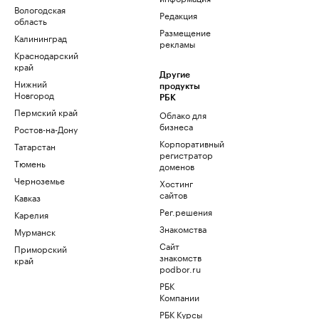
Вологодская
Редакция
область
Размещение
Калининград
рекламы
Краснодарский
край
Другие
Нижний
продукты
Новгород
РБК
Пермский край
Облако для
бизнеса
Ростов-на-Дону
Корпоративный
Татарстан
регистратор
Тюмень
доменов
Черноземье
Хостинг
сайтов
Кавказ
Рег.решения
Карелия
Знакомства
Мурманск
Сайт
Приморский
знакомств
край
podbor.ru
РБК
Компании
РБК Курсы