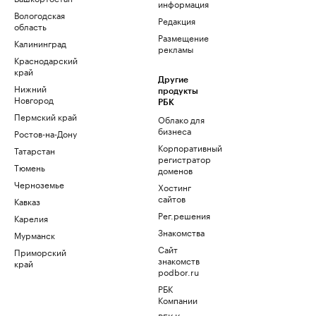
информация
Вологодская
Редакция
область
Размещение
Калининград
рекламы
Краснодарский
край
Другие
Нижний
продукты
Новгород
РБК
Пермский край
Облако для
бизнеса
Ростов-на-Дону
Корпоративный
Татарстан
регистратор
Тюмень
доменов
Черноземье
Хостинг
сайтов
Кавказ
Рег.решения
Карелия
Знакомства
Мурманск
Сайт
Приморский
знакомств
край
podbor.ru
РБК
Компании