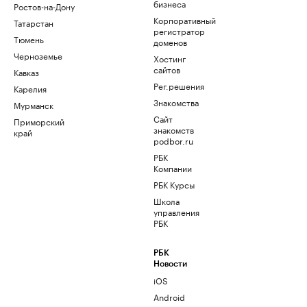
бизнеса
Ростов-на-Дону
Корпоративный
Татарстан
регистратор
Тюмень
доменов
Черноземье
Хостинг
сайтов
Кавказ
Рег.решения
Карелия
Знакомства
Мурманск
Сайт
Приморский
знакомств
край
podbor.ru
РБК
Компании
РБК Курсы
Школа
управления
РБК
РБК
Новости
iOS
Android