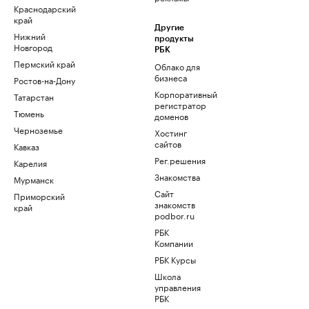
Краснодарский
край
Другие
Нижний
продукты
Новгород
РБК
Пермский край
Облако для
бизнеса
Ростов-на-Дону
Корпоративный
Татарстан
регистратор
Тюмень
доменов
Черноземье
Хостинг
сайтов
Кавказ
Рег.решения
Карелия
Знакомства
Мурманск
Сайт
Приморский
знакомств
край
podbor.ru
РБК
Компании
РБК Курсы
Школа
управления
РБК