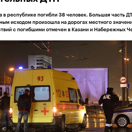
а в республике погибли 38 человек. Большая часть Д
ным исходом произошла на дорогах местного значени
твий с погибшими отмечен в Казани и Набережных Ч