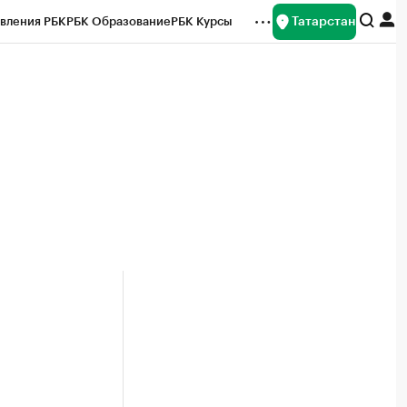
Татарстан
вления РБК
РБК Образование
РБК Курсы
рейтинги
Франшизы
Газета
ок наличной валюты