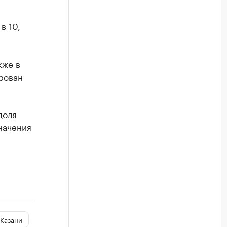
в 10,
кже в
рован
доля
начения
 Казани