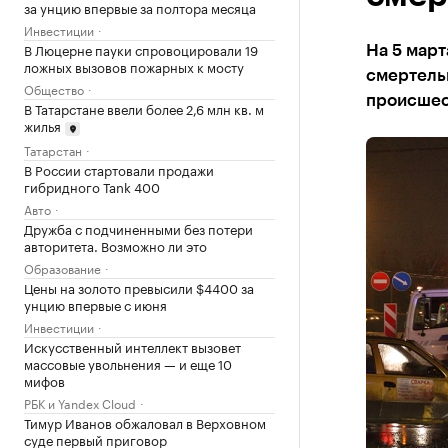
за унцию впервые за полтора месяца
Инвестиции
В Люцерне пауки спровоцировали 19
На 5 март
ложных вызовов пожарных к мосту
смертель
Общество
происшес
В Татарстане ввели более 2,6 млн кв. м
жилья
Татарстан
В России стартовали продажи
гибридного Tank 400
Авто
Дружба с подчиненными без потери
авторитета. Возможно ли это
Образование
Цены на золото превысили $4400 за
унцию впервые с июня
Инвестиции
Искусственный интеллект вызовет
массовые увольнения — и еще 10
мифов
РБК и Yandex Cloud
Тимур Иванов обжаловал в Верховном
суде первый приговор