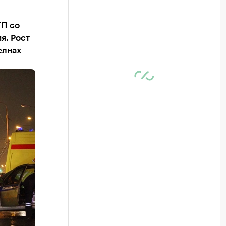
ТП со
я. Рост
елнах