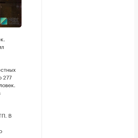
к.
ил
естных
о 277
ловек.
в
.
ТП. В
о