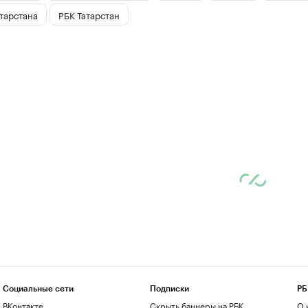
тарстана
РБК Татарстан
Социальные сети
Подписки
РБ
ВКонтакте
Скрыть баннеры на РБК
О 