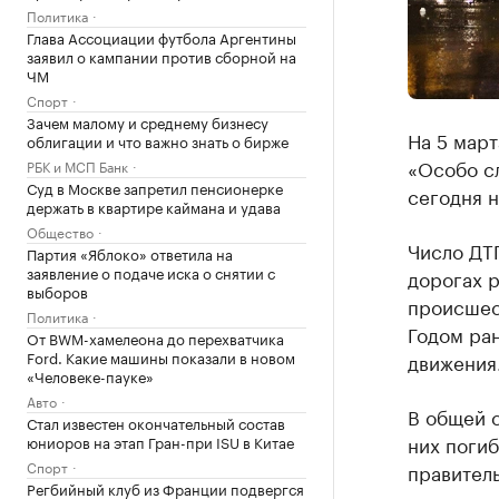
Политика
Глава Ассоциации футбола Аргентины
заявил о кампании против сборной на
ЧМ
Спорт
Зачем малому и среднему бизнесу
На 5 март
облигации и что важно знать о бирже
«Особо с
РБК и МСП Банк
Суд в Москве запретил пенсионерке
сегодня н
держать в квартире каймана и удава
Общество
Число ДТП
Партия «Яблоко» ответила на
заявление о подаче иска о снятии с
дорогах р
выборов
происшест
Политика
Годом ран
От BWM-хамелеона до перехватчика
Ford. Какие машины показали в новом
движения.
«Человеке-пауке»
Авто
В общей с
Стал известен окончательный состав
них погиб
юниоров на этап Гран-при ISU в Китае
Спорт
правитель
Регбийный клуб из Франции подвергся