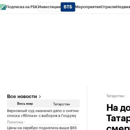
Подписка на РБК
Инвестиции
Мероприятия
Отрасли
Недви
РБК Life
Тренды
Визионеры
Национальные проекты
Город
Стиль
Кр
Спецпроекты СПб
Конференции СПб
Спецпроекты
Проверка конт
Татарстан
Все новости
Татарстан
Весь мир
На д
Верховный суд назначил дело о снятии
списка «Яблока» с выборов в Госдуму
Тата
Политика
Цены на серебро поднялись выше $65
смер