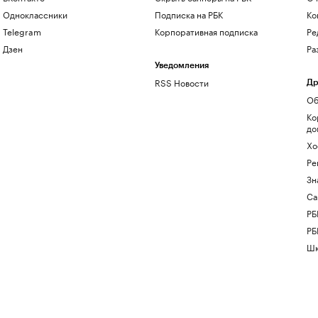
Одноклассники
Подписка на РБК
Ко
Telegram
Корпоративная подписка
Ре
Дзен
Ра
Уведомления
RSS Новости
Др
Об
Ко
до
Хо
Ре
Зн
Са
РБ
РБ
Шк