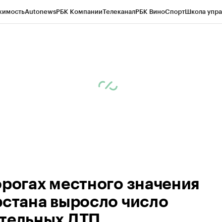
жимость
Autonews
РБК Компании
Телеканал
РБК Вино
Спорт
Школа упра
ипто
РБК Бизнес-среда
Дискуссионный клуб
Исследования
Кредитные 
рагентов
Политика
Экономика
Бизнес
Технологии и медиа
Финансы
Рын
орогах местного значения
рстана выросло число
тельных ДТП