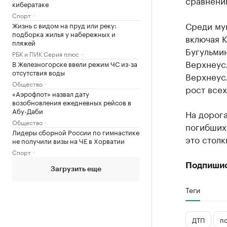
сравнени
кибератаке
Спорт
Среди му
Жизнь с видом на пруд или реку:
подборка жилья у набережных и
включая К
пляжей
Бугульми
РБК и ПИК Серия плюс
Верхнеусл
В Железногорске ввели режим ЧС из-за
отсутствия воды
Верхнеус
Общество
рост всех
«Аэрофлот» назвал дату
возобновления ежедневных рейсов в
Абу-Даби
На дорога
Общество
погибших 
Лидеры сборной России по гимнастике
это столк
не получили визы на ЧЕ в Хорватии
Спорт
Подпиши
Загрузить еще
Теги
ДТП
п