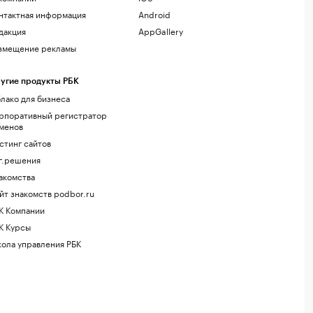
нтактная информация
Android
дакция
AppGallery
змещение рекламы
угие продукты РБК
лако для бизнеса
рпоративный регистратор
менов
стинг сайтов
г.решения
акомства
йт знакомств podbor.ru
К Компании
К Курсы
ола управления РБК