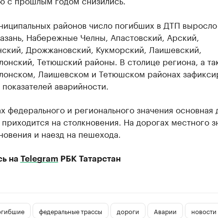
ю с прошлым годом снизились.
ниципальных районов число погибших в ДТП выросло 
азань, Набережные Челны, Апастовский, Арский,
нский, Дрожжановский, Кукморский, Лаишевский,
онский, Тетюшский районы. В столице региона, а та
лонском, Лаишевском и Тетюшском районах зафикси
 показателей аварийности.
х федерального и регионального значения основная 
приходится на столкновения. На дорогах местного з
новения и наезд на пешехода.
сь на
Telegram
РБК Татарстан
огибшие
федеральные трассы
дороги
Аварии
новости