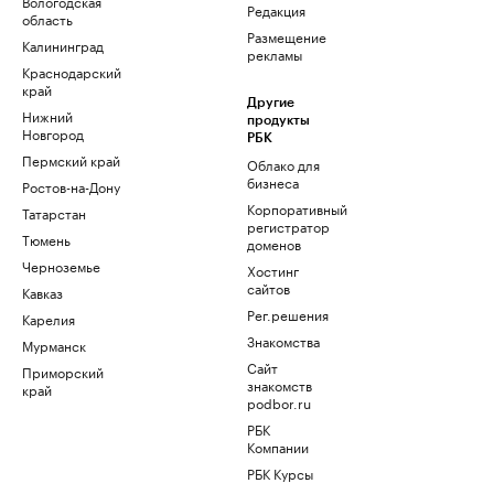
Вологодская
Редакция
область
Размещение
Калининград
рекламы
Краснодарский
край
Другие
Нижний
продукты
Новгород
РБК
Пермский край
Облако для
бизнеса
Ростов-на-Дону
Корпоративный
Татарстан
регистратор
Тюмень
доменов
Черноземье
Хостинг
сайтов
Кавказ
Рег.решения
Карелия
Знакомства
Мурманск
Сайт
Приморский
знакомств
край
podbor.ru
РБК
Компании
РБК Курсы