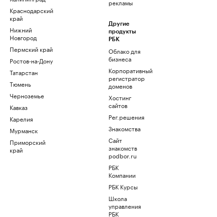
рекламы
Краснодарский
край
Другие
Нижний
продукты
Новгород
РБК
Пермский край
Облако для
бизнеса
Ростов-на-Дону
Корпоративный
Татарстан
регистратор
Тюмень
доменов
Черноземье
Хостинг
сайтов
Кавказ
Рег.решения
Карелия
Знакомства
Мурманск
Сайт
Приморский
знакомств
край
podbor.ru
РБК
Компании
РБК Курсы
Школа
управления
РБК